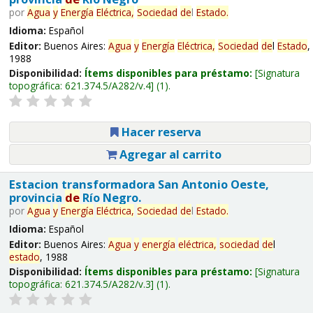
por
Agua
y
Energía
Eléctrica,
Sociedad
de
l
Estado
.
Idioma:
Español
Editor:
Buenos Aires:
Agua
y
Energía
Eléctrica,
Sociedad
de
l
Estado
,
1988
Disponibilidad:
Ítems disponibles para préstamo:
Signatura
topográfica:
621.374.5/A282/v.4
(1).
Hacer reserva
Agregar al carrito
Estacion transformadora San Antonio Oeste,
provincia
de
Río Negro.
por
Agua
y
Energía
Eléctrica,
Sociedad
de
l
Estado
.
Idioma:
Español
Editor:
Buenos Aires:
Agua
y
energía
eléctrica,
sociedad
de
l
estado
, 1988
Disponibilidad:
Ítems disponibles para préstamo:
Signatura
topográfica:
621.374.5/A282/v.3
(1).