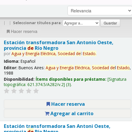
|
|
Seleccionar títulos para:
Hacer reserva
Estación transformadora San Antonio Oeste,
provincia
de
Río Negro
por
Agua
y
Energía
Eléctrica,
Sociedad
de
l
Estado
.
Idioma:
Español
Editor:
Buenos Aires:
Agua
y
Energía
Eléctrica,
Sociedad
de
l
Estado
,
1988
Disponibilidad:
Ítems disponibles para préstamo:
Signatura
topográfica:
621.374.5/A282/v.2
(3).
Hacer reserva
Agregar al carrito
Estación transformadora San Antoni Oeste,
provincia
de
Río Negro