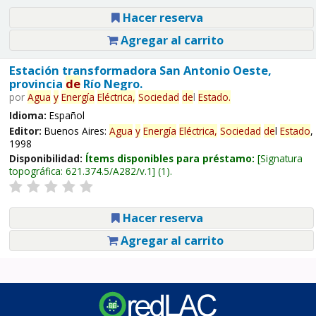
Hacer reserva
Agregar al carrito
Estación transformadora San Antonio Oeste,
provincia
de
Río Negro.
por
Agua
y
Energía
Eléctrica,
Sociedad
de
l
Estado
.
Idioma:
Español
Editor:
Buenos Aires:
Agua
y
Energía
Eléctrica,
Sociedad
de
l
Estado
,
1998
Disponibilidad:
Ítems disponibles para préstamo:
Signatura
topográfica:
621.374.5/A282/v.1
(1).
Hacer reserva
Agregar al carrito