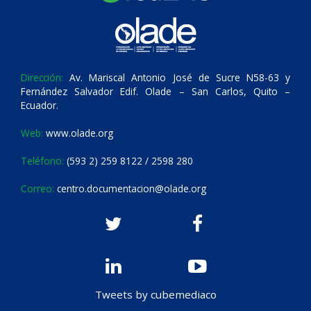
Dirección:
Av. Mariscal Antonio José de Sucre N58-63 y
Fernández Salvador Edif. Olade – San Carlos, Quito –
Ecuador.
Web:
www.olade.org
Teléfono:
(593 2) 259 8122 / 2598 280
Correo:
centro.documentacion@olade.org
Tweets by cubemediaco