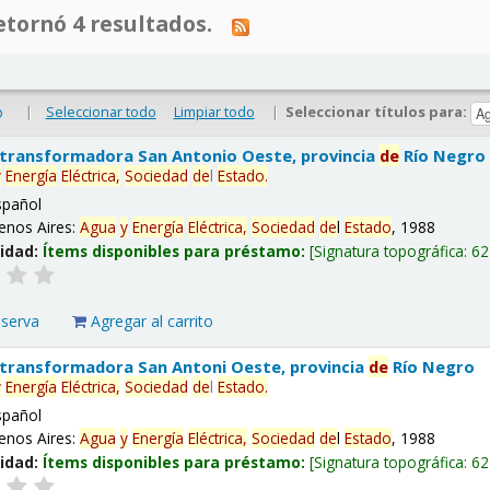
tornó 4 resultados.
|
Seleccionar todo
Limpiar todo
|
Seleccionar títulos para:
o
 transformadora San Antonio Oeste, provincia
de
Río Negro
y
Energía
Eléctrica,
Sociedad
de
l
Estado
.
spañol
enos Aires:
Agua
y
Energía
Eléctrica,
Sociedad
de
l
Estado
, 1988
lidad:
Ítems disponibles para préstamo:
Signatura topográfica:
62
eserva
Agregar al carrito
 transformadora San Antoni Oeste, provincia
de
Río Negro
y
Energía
Eléctrica,
Sociedad
de
l
Estado
.
spañol
enos Aires:
Agua
y
Energía
Eléctrica,
Sociedad
de
l
Estado
, 1988
lidad:
Ítems disponibles para préstamo:
Signatura topográfica:
62