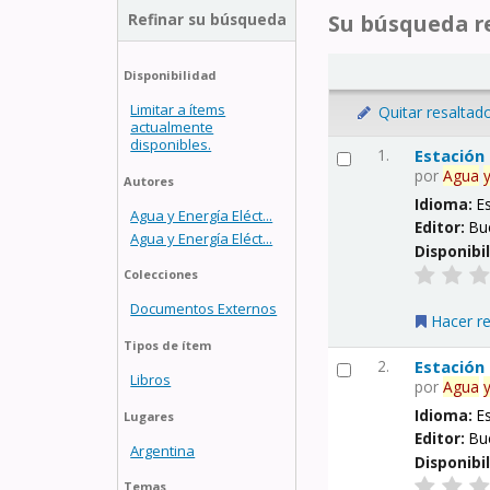
Refinar su búsqueda
Su búsqueda re
Disponibilidad
Limitar a ítems
Quitar resaltad
actualmente
disponibles.
1.
Estación
por
Agua
Autores
Idioma:
E
Agua y Energía Eléct...
Editor:
Bu
Agua y Energía Eléct...
Disponibi
Colecciones
Documentos Externos
Hacer r
Tipos de ítem
2.
Estación
Libros
por
Agua
Idioma:
E
Lugares
Editor:
Bu
Argentina
Disponibi
Temas