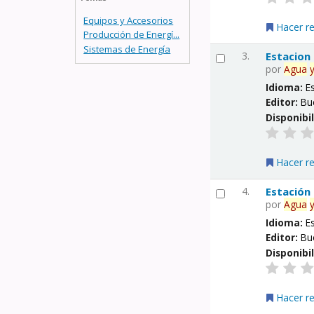
Equipos y Accesorios
Hacer r
Producción de Energí...
Sistemas de Energía
3.
Estacion
por
Agua
Idioma:
E
Editor:
Bu
Disponibi
Hacer r
4.
Estación
por
Agua
Idioma:
E
Editor:
Bu
Disponibi
Hacer r