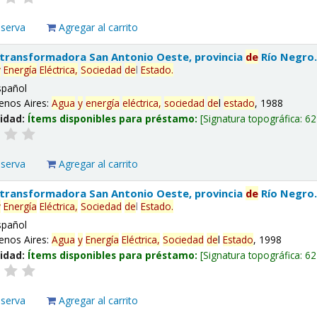
eserva
Agregar al carrito
 transformadora San Antonio Oeste, provincia
de
Río Negro
y
Energía
Eléctrica,
Sociedad
de
l
Estado
.
spañol
enos Aires:
Agua
y
energía
eléctrica,
sociedad
de
l
estado
, 1988
lidad:
Ítems disponibles para préstamo:
Signatura topográfica:
62
eserva
Agregar al carrito
 transformadora San Antonio Oeste, provincia
de
Río Negro
y
Energía
Eléctrica,
Sociedad
de
l
Estado
.
spañol
enos Aires:
Agua
y
Energía
Eléctrica,
Sociedad
de
l
Estado
, 1998
lidad:
Ítems disponibles para préstamo:
Signatura topográfica:
62
eserva
Agregar al carrito