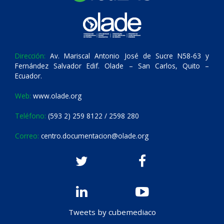
Dirección:
Av. Mariscal Antonio José de Sucre N58-63 y
Fernández Salvador Edif. Olade – San Carlos, Quito –
Ecuador.
Web:
www.olade.org
Teléfono:
(593 2) 259 8122 / 2598 280
Correo:
centro.documentacion@olade.org
Tweets by cubemediaco