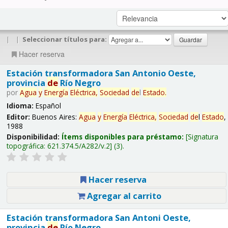
|
|
Seleccionar títulos para:
Hacer reserva
Estación transformadora San Antonio Oeste,
provincia
de
Río Negro
por
Agua
y
Energía
Eléctrica,
Sociedad
de
l
Estado
.
Idioma:
Español
Editor:
Buenos Aires:
Agua
y
Energía
Eléctrica,
Sociedad
de
l
Estado
,
1988
Disponibilidad:
Ítems disponibles para préstamo:
Signatura
topográfica:
621.374.5/A282/v.2
(3).
Hacer reserva
Agregar al carrito
Estación transformadora San Antoni Oeste,
provincia
de
Río Negro