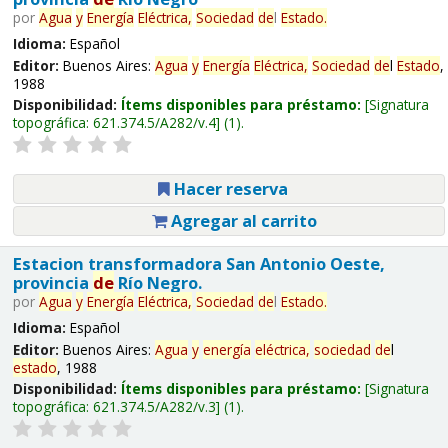
por
Agua
y
Energía
Eléctrica,
Sociedad
de
l
Estado
.
Idioma:
Español
Editor:
Buenos Aires:
Agua
y
Energía
Eléctrica,
Sociedad
de
l
Estado
,
1988
Disponibilidad:
Ítems disponibles para préstamo:
Signatura
topográfica:
621.374.5/A282/v.4
(1).
Hacer reserva
Agregar al carrito
Estacion transformadora San Antonio Oeste,
provincia
de
Río Negro.
por
Agua
y
Energía
Eléctrica,
Sociedad
de
l
Estado
.
Idioma:
Español
Editor:
Buenos Aires:
Agua
y
energía
eléctrica,
sociedad
de
l
estado
, 1988
Disponibilidad:
Ítems disponibles para préstamo:
Signatura
topográfica:
621.374.5/A282/v.3
(1).