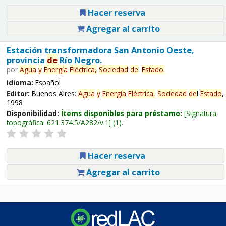
Hacer reserva
Agregar al carrito
Estación transformadora San Antonio Oeste,
provincia
de
Río Negro.
por
Agua
y
Energía
Eléctrica,
Sociedad
de
l
Estado
.
Idioma:
Español
Editor:
Buenos Aires:
Agua
y
Energía
Eléctrica,
Sociedad
de
l
Estado
,
1998
Disponibilidad:
Ítems disponibles para préstamo:
Signatura
topográfica:
621.374.5/A282/v.1
(1).
Hacer reserva
Agregar al carrito