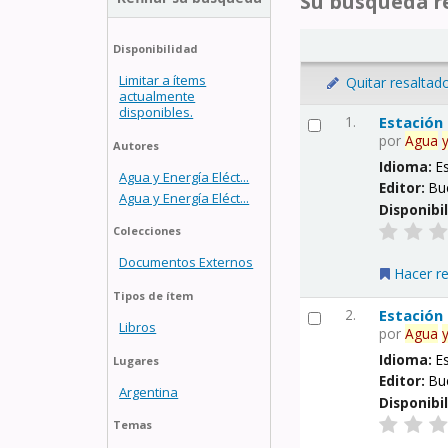
Su búsqueda re
Disponibilidad
Limitar a ítems
Quitar resaltad
actualmente
disponibles.
1.
Estación
por
Agua
Autores
Idioma:
E
Agua y Energía Eléct...
Editor:
Bu
Agua y Energía Eléct...
Disponibi
Colecciones
Documentos Externos
Hacer r
Tipos de ítem
2.
Estación
Libros
por
Agua
Idioma:
E
Lugares
Editor:
Bu
Argentina
Disponibi
Temas