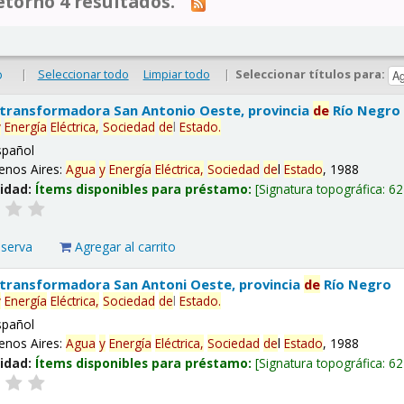
tornó 4 resultados.
|
Seleccionar todo
Limpiar todo
|
Seleccionar títulos para:
o
 transformadora San Antonio Oeste, provincia
de
Río Negro
y
Energía
Eléctrica,
Sociedad
de
l
Estado
.
spañol
enos Aires:
Agua
y
Energía
Eléctrica,
Sociedad
de
l
Estado
, 1988
lidad:
Ítems disponibles para préstamo:
Signatura topográfica:
62
eserva
Agregar al carrito
 transformadora San Antoni Oeste, provincia
de
Río Negro
y
Energía
Eléctrica,
Sociedad
de
l
Estado
.
spañol
enos Aires:
Agua
y
Energía
Eléctrica,
Sociedad
de
l
Estado
, 1988
lidad:
Ítems disponibles para préstamo:
Signatura topográfica:
62