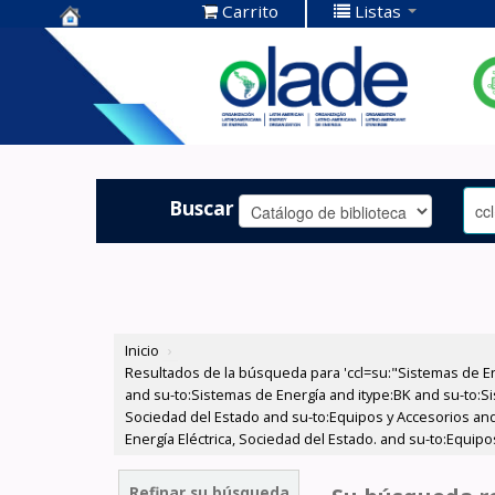
Carrito
Listas
Centro de
Documentación
OLADE -
Buscar
Inicio
›
Resultados de la búsqueda para 'ccl=su:"Sistemas de E
and su-to:Sistemas de Energía and itype:BK and su-to:Si
Sociedad del Estado and su-to:Equipos y Accesorios and
Energía Eléctrica, Sociedad del Estado. and su-to:Equip
Refinar su búsqueda