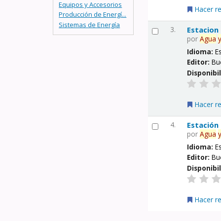
Equipos y Accesorios
Hacer r
Producción de Energí...
Sistemas de Energía
3.
Estacion
por
Agua
Idioma:
E
Editor:
Bu
Disponibi
Hacer r
4.
Estación
por
Agua
Idioma:
E
Editor:
Bu
Disponibi
Hacer r