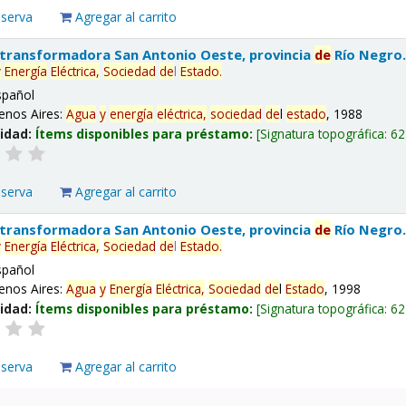
eserva
Agregar al carrito
 transformadora San Antonio Oeste, provincia
de
Río Negro
y
Energía
Eléctrica,
Sociedad
de
l
Estado
.
spañol
enos Aires:
Agua
y
energía
eléctrica,
sociedad
de
l
estado
, 1988
lidad:
Ítems disponibles para préstamo:
Signatura topográfica:
62
eserva
Agregar al carrito
 transformadora San Antonio Oeste, provincia
de
Río Negro
y
Energía
Eléctrica,
Sociedad
de
l
Estado
.
spañol
enos Aires:
Agua
y
Energía
Eléctrica,
Sociedad
de
l
Estado
, 1998
lidad:
Ítems disponibles para préstamo:
Signatura topográfica:
62
eserva
Agregar al carrito