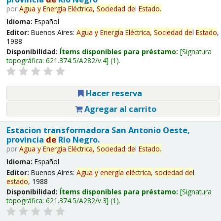
por
Agua
y
Energía
Eléctrica,
Sociedad
de
l
Estado
.
Idioma:
Español
Editor:
Buenos Aires:
Agua
y
Energía
Eléctrica,
Sociedad
de
l
Estado
,
1988
Disponibilidad:
Ítems disponibles para préstamo:
Signatura
topográfica:
621.374.5/A282/v.4
(1).
Hacer reserva
Agregar al carrito
Estacion transformadora San Antonio Oeste,
provincia
de
Río Negro.
por
Agua
y
Energía
Eléctrica,
Sociedad
de
l
Estado
.
Idioma:
Español
Editor:
Buenos Aires:
Agua
y
energía
eléctrica,
sociedad
de
l
estado
, 1988
Disponibilidad:
Ítems disponibles para préstamo:
Signatura
topográfica:
621.374.5/A282/v.3
(1).