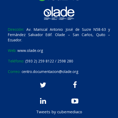
Dirección:
Av. Mariscal Antonio José de Sucre N58-63 y
Fernández Salvador Edif. Olade – San Carlos, Quito –
Ecuador.
Web:
www.olade.org
Teléfono:
(593 2) 259 8122 / 2598 280
Correo:
centro.documentacion@olade.org
Tweets by cubemediaco