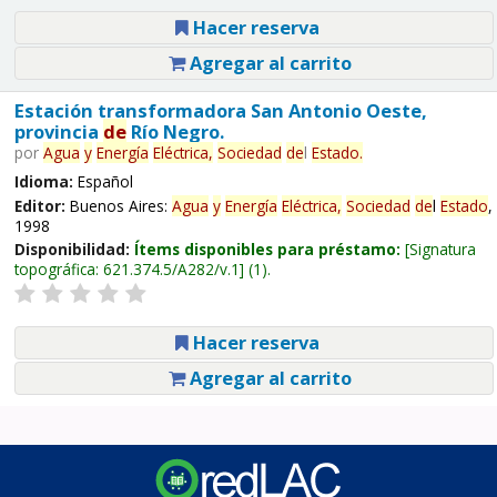
Hacer reserva
Agregar al carrito
Estación transformadora San Antonio Oeste,
provincia
de
Río Negro.
por
Agua
y
Energía
Eléctrica,
Sociedad
de
l
Estado
.
Idioma:
Español
Editor:
Buenos Aires:
Agua
y
Energía
Eléctrica,
Sociedad
de
l
Estado
,
1998
Disponibilidad:
Ítems disponibles para préstamo:
Signatura
topográfica:
621.374.5/A282/v.1
(1).
Hacer reserva
Agregar al carrito