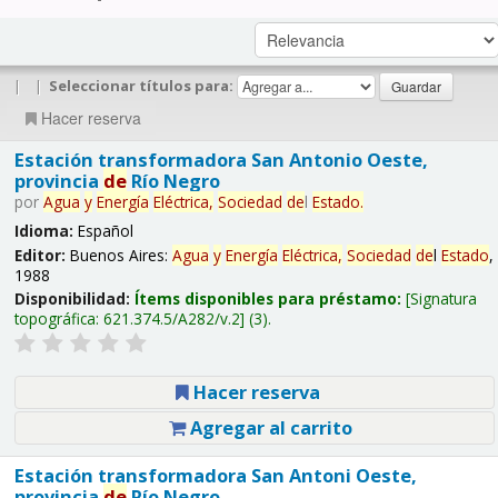
|
|
Seleccionar títulos para:
Hacer reserva
Estación transformadora San Antonio Oeste,
provincia
de
Río Negro
por
Agua
y
Energía
Eléctrica,
Sociedad
de
l
Estado
.
Idioma:
Español
Editor:
Buenos Aires:
Agua
y
Energía
Eléctrica,
Sociedad
de
l
Estado
,
1988
Disponibilidad:
Ítems disponibles para préstamo:
Signatura
topográfica:
621.374.5/A282/v.2
(3).
Hacer reserva
Agregar al carrito
Estación transformadora San Antoni Oeste,
provincia
de
Río Negro