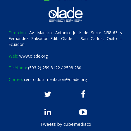
Dirección:
Av. Mariscal Antonio José de Sucre N58-63 y
Fernández Salvador Edif. Olade – San Carlos, Quito –
Ecuador.
Web:
www.olade.org
Teléfono:
(593 2) 259 8122 / 2598 280
Correo:
centro.documentacion@olade.org
Tweets by cubemediaco