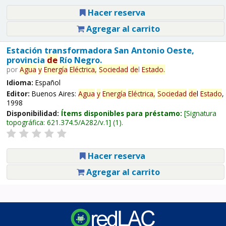
Hacer reserva
Agregar al carrito
Estación transformadora San Antonio Oeste,
provincia
de
Río Negro.
por
Agua
y
Energía
Eléctrica,
Sociedad
de
l
Estado
.
Idioma:
Español
Editor:
Buenos Aires:
Agua
y
Energía
Eléctrica,
Sociedad
de
l
Estado
,
1998
Disponibilidad:
Ítems disponibles para préstamo:
Signatura
topográfica:
621.374.5/A282/v.1
(1).
Hacer reserva
Agregar al carrito