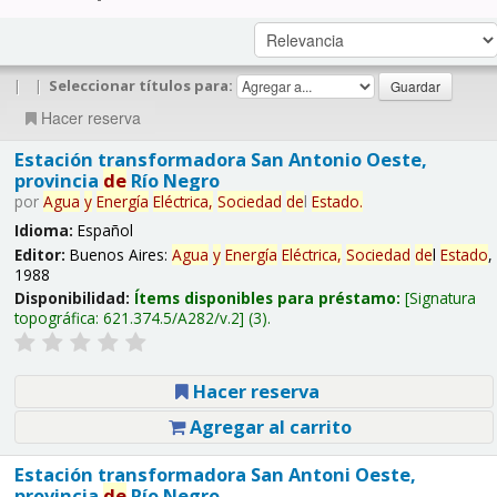
|
|
Seleccionar títulos para:
Hacer reserva
Estación transformadora San Antonio Oeste,
provincia
de
Río Negro
por
Agua
y
Energía
Eléctrica,
Sociedad
de
l
Estado
.
Idioma:
Español
Editor:
Buenos Aires:
Agua
y
Energía
Eléctrica,
Sociedad
de
l
Estado
,
1988
Disponibilidad:
Ítems disponibles para préstamo:
Signatura
topográfica:
621.374.5/A282/v.2
(3).
Hacer reserva
Agregar al carrito
Estación transformadora San Antoni Oeste,
provincia
de
Río Negro