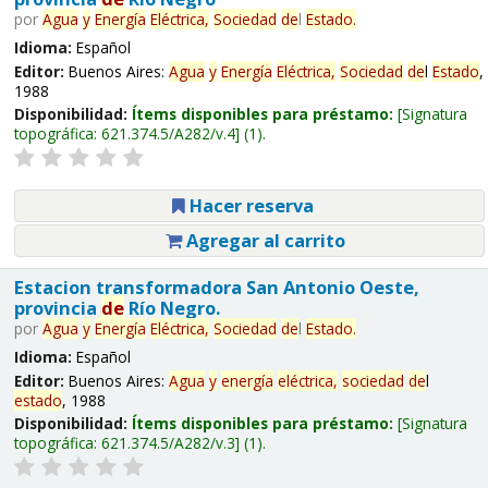
por
Agua
y
Energía
Eléctrica,
Sociedad
de
l
Estado
.
Idioma:
Español
Editor:
Buenos Aires:
Agua
y
Energía
Eléctrica,
Sociedad
de
l
Estado
,
1988
Disponibilidad:
Ítems disponibles para préstamo:
Signatura
topográfica:
621.374.5/A282/v.4
(1).
Hacer reserva
Agregar al carrito
Estacion transformadora San Antonio Oeste,
provincia
de
Río Negro.
por
Agua
y
Energía
Eléctrica,
Sociedad
de
l
Estado
.
Idioma:
Español
Editor:
Buenos Aires:
Agua
y
energía
eléctrica,
sociedad
de
l
estado
, 1988
Disponibilidad:
Ítems disponibles para préstamo:
Signatura
topográfica:
621.374.5/A282/v.3
(1).