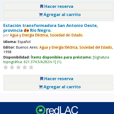
Hacer reserva
Agregar al carrito
Estación transformadora San Antonio Oeste,
provincia
de
Río Negro.
por
Agua
y
Energía
Eléctrica,
Sociedad
de
l
Estado
.
Idioma:
Español
Editor:
Buenos Aires:
Agua
y
Energía
Eléctrica,
Sociedad
de
l
Estado
,
1998
Disponibilidad:
Ítems disponibles para préstamo:
Signatura
topográfica:
621.374.5/A282/v.1
(1).
Hacer reserva
Agregar al carrito