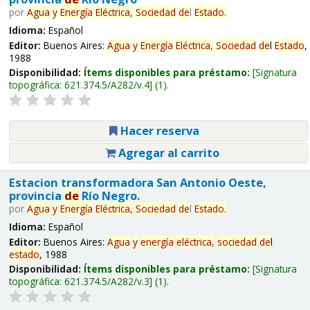
por
Agua
y
Energía
Eléctrica,
Sociedad
de
l
Estado
.
Idioma:
Español
Editor:
Buenos Aires:
Agua
y
Energía
Eléctrica,
Sociedad
de
l
Estado
,
1988
Disponibilidad:
Ítems disponibles para préstamo:
Signatura
topográfica:
621.374.5/A282/v.4
(1).
Hacer reserva
Agregar al carrito
Estacion transformadora San Antonio Oeste,
provincia
de
Río Negro.
por
Agua
y
Energía
Eléctrica,
Sociedad
de
l
Estado
.
Idioma:
Español
Editor:
Buenos Aires:
Agua
y
energía
eléctrica,
sociedad
de
l
estado
, 1988
Disponibilidad:
Ítems disponibles para préstamo:
Signatura
topográfica:
621.374.5/A282/v.3
(1).