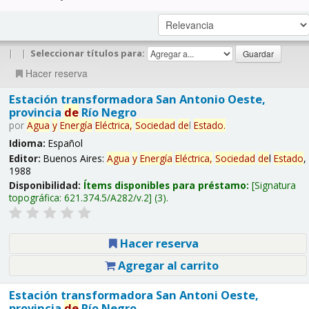
|
|
Seleccionar títulos para:
Hacer reserva
Estación transformadora San Antonio Oeste,
provincia
de
Río Negro
por
Agua
y
Energía
Eléctrica,
Sociedad
de
l
Estado
.
Idioma:
Español
Editor:
Buenos Aires:
Agua
y
Energía
Eléctrica,
Sociedad
de
l
Estado
,
1988
Disponibilidad:
Ítems disponibles para préstamo:
Signatura
topográfica:
621.374.5/A282/v.2
(3).
Hacer reserva
Agregar al carrito
Estación transformadora San Antoni Oeste,
provincia
de
Río Negro