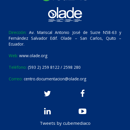
Dirección:
Av. Mariscal Antonio José de Sucre N58-63 y
Fernández Salvador Edif. Olade – San Carlos, Quito –
Ecuador.
Web:
www.olade.org
Teléfono:
(593 2) 259 8122 / 2598 280
Correo:
centro.documentacion@olade.org
Tweets by cubemediaco