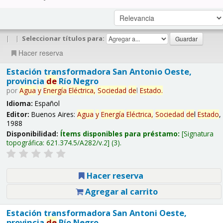
|
|
Seleccionar títulos para:
Hacer reserva
Estación transformadora San Antonio Oeste,
provincia
de
Río Negro
por
Agua
y
Energía
Eléctrica,
Sociedad
de
l
Estado
.
Idioma:
Español
Editor:
Buenos Aires:
Agua
y
Energía
Eléctrica,
Sociedad
de
l
Estado
,
1988
Disponibilidad:
Ítems disponibles para préstamo:
Signatura
topográfica:
621.374.5/A282/v.2
(3).
Hacer reserva
Agregar al carrito
Estación transformadora San Antoni Oeste,
provincia
de
Río Negro