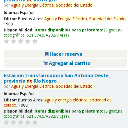
por
Agua
y
Energía
Eléctrica,
Sociedad
de
l
Estado
.
Idioma:
Español
Editor:
Buenos Aires:
Agua
y
Energía
Eléctrica,
Sociedad
de
l
Estado
,
1988
Disponibilidad:
Ítems disponibles para préstamo:
Signatura
topográfica:
621.374.5/A282/v.4
(1).
Hacer reserva
Agregar al carrito
Estacion transformadora San Antonio Oeste,
provincia
de
Río Negro.
por
Agua
y
Energía
Eléctrica,
Sociedad
de
l
Estado
.
Idioma:
Español
Editor:
Buenos Aires:
Agua
y
energía
eléctrica,
sociedad
de
l
estado
, 1988
Disponibilidad:
Ítems disponibles para préstamo:
Signatura
topográfica:
621.374.5/A282/v.3
(1).