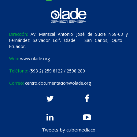
Dirección:
Av. Mariscal Antonio José de Sucre N58-63 y
Fernández Salvador Edif. Olade – San Carlos, Quito –
Ecuador.
Web:
www.olade.org
Teléfono:
(593 2) 259 8122 / 2598 280
Correo:
centro.documentacion@olade.org
Tweets by cubemediaco