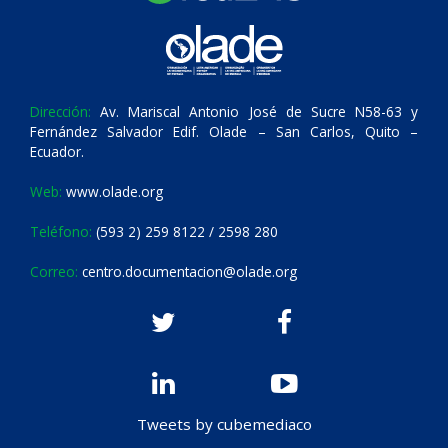
Dirección:
Av. Mariscal Antonio José de Sucre N58-63 y
Fernández Salvador Edif. Olade – San Carlos, Quito –
Ecuador.
Web:
www.olade.org
Teléfono:
(593 2) 259 8122 / 2598 280
Correo:
centro.documentacion@olade.org
Tweets by cubemediaco