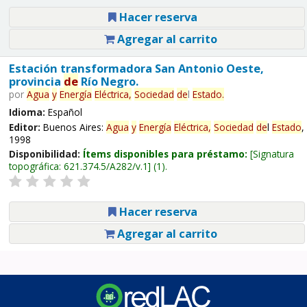
Hacer reserva
Agregar al carrito
Estación transformadora San Antonio Oeste,
provincia
de
Río Negro.
por
Agua
y
Energía
Eléctrica,
Sociedad
de
l
Estado
.
Idioma:
Español
Editor:
Buenos Aires:
Agua
y
Energía
Eléctrica,
Sociedad
de
l
Estado
,
1998
Disponibilidad:
Ítems disponibles para préstamo:
Signatura
topográfica:
621.374.5/A282/v.1
(1).
Hacer reserva
Agregar al carrito