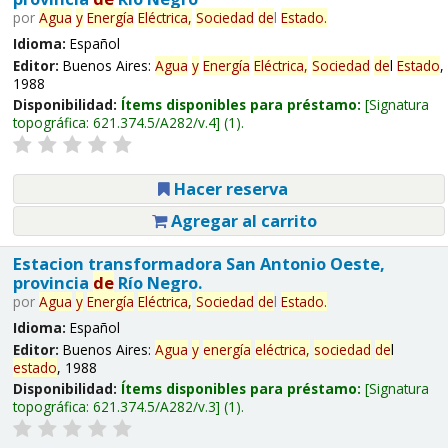
por
Agua
y
Energía
Eléctrica,
Sociedad
de
l
Estado
.
Idioma:
Español
Editor:
Buenos Aires:
Agua
y
Energía
Eléctrica,
Sociedad
de
l
Estado
,
1988
Disponibilidad:
Ítems disponibles para préstamo:
Signatura
topográfica:
621.374.5/A282/v.4
(1).
Hacer reserva
Agregar al carrito
Estacion transformadora San Antonio Oeste,
provincia
de
Río Negro.
por
Agua
y
Energía
Eléctrica,
Sociedad
de
l
Estado
.
Idioma:
Español
Editor:
Buenos Aires:
Agua
y
energía
eléctrica,
sociedad
de
l
estado
, 1988
Disponibilidad:
Ítems disponibles para préstamo:
Signatura
topográfica:
621.374.5/A282/v.3
(1).