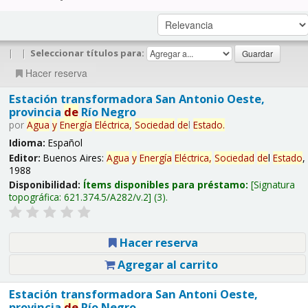
|
|
Seleccionar títulos para:
Hacer reserva
Estación transformadora San Antonio Oeste,
provincia
de
Río Negro
por
Agua
y
Energía
Eléctrica,
Sociedad
de
l
Estado
.
Idioma:
Español
Editor:
Buenos Aires:
Agua
y
Energía
Eléctrica,
Sociedad
de
l
Estado
,
1988
Disponibilidad:
Ítems disponibles para préstamo:
Signatura
topográfica:
621.374.5/A282/v.2
(3).
Hacer reserva
Agregar al carrito
Estación transformadora San Antoni Oeste,
provincia
de
Río Negro