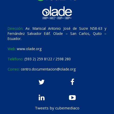
Dirección:
Av. Mariscal Antonio José de Sucre N58-63 y
Fernández Salvador Edif. Olade – San Carlos, Quito –
Ecuador.
Web:
www.olade.org
Teléfono:
(593 2) 259 8122 / 2598 280
Correo:
centro.documentacion@olade.org
Tweets by cubemediaco