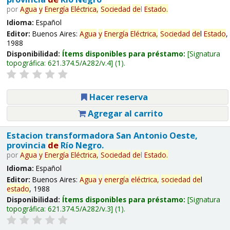
por
Agua
y
Energía
Eléctrica,
Sociedad
de
l
Estado
.
Idioma:
Español
Editor:
Buenos Aires:
Agua
y
Energía
Eléctrica,
Sociedad
de
l
Estado
,
1988
Disponibilidad:
Ítems disponibles para préstamo:
Signatura
topográfica:
621.374.5/A282/v.4
(1).
Hacer reserva
Agregar al carrito
Estacion transformadora San Antonio Oeste,
provincia
de
Río Negro.
por
Agua
y
Energía
Eléctrica,
Sociedad
de
l
Estado
.
Idioma:
Español
Editor:
Buenos Aires:
Agua
y
energía
eléctrica,
sociedad
de
l
estado
, 1988
Disponibilidad:
Ítems disponibles para préstamo:
Signatura
topográfica:
621.374.5/A282/v.3
(1).