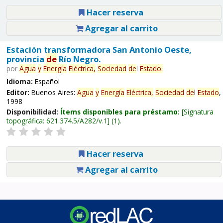
Hacer reserva
Agregar al carrito
Estación transformadora San Antonio Oeste,
provincia
de
Río Negro.
por
Agua
y
Energía
Eléctrica,
Sociedad
de
l
Estado
.
Idioma:
Español
Editor:
Buenos Aires:
Agua
y
Energía
Eléctrica,
Sociedad
de
l
Estado
,
1998
Disponibilidad:
Ítems disponibles para préstamo:
Signatura
topográfica:
621.374.5/A282/v.1
(1).
Hacer reserva
Agregar al carrito