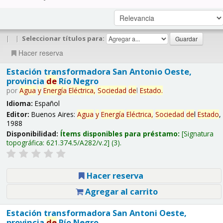
|
|
Seleccionar títulos para:
Hacer reserva
Estación transformadora San Antonio Oeste,
provincia
de
Río Negro
por
Agua
y
Energía
Eléctrica,
Sociedad
de
l
Estado
.
Idioma:
Español
Editor:
Buenos Aires:
Agua
y
Energía
Eléctrica,
Sociedad
de
l
Estado
,
1988
Disponibilidad:
Ítems disponibles para préstamo:
Signatura
topográfica:
621.374.5/A282/v.2
(3).
Hacer reserva
Agregar al carrito
Estación transformadora San Antoni Oeste,
provincia
de
Río Negro