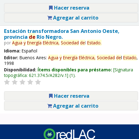
Hacer reserva
Agregar al carrito
Estación transformadora San Antonio Oeste,
provincia
de
Río Negro.
por
Agua
y
Energía
Eléctrica,
Sociedad
de
l
Estado
.
Idioma:
Español
Editor:
Buenos Aires:
Agua
y
Energía
Eléctrica,
Sociedad
de
l
Estado
,
1998
Disponibilidad:
Ítems disponibles para préstamo:
Signatura
topográfica:
621.374.5/A282/v.1
(1).
Hacer reserva
Agregar al carrito