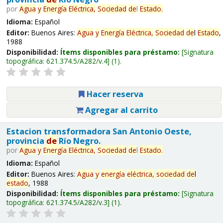
por
Agua
y
Energía
Eléctrica,
Sociedad
de
l
Estado
.
Idioma:
Español
Editor:
Buenos Aires:
Agua
y
Energía
Eléctrica,
Sociedad
de
l
Estado
,
1988
Disponibilidad:
Ítems disponibles para préstamo:
Signatura
topográfica:
621.374.5/A282/v.4
(1).
Hacer reserva
Agregar al carrito
Estacion transformadora San Antonio Oeste,
provincia
de
Río Negro.
por
Agua
y
Energía
Eléctrica,
Sociedad
de
l
Estado
.
Idioma:
Español
Editor:
Buenos Aires:
Agua
y
energía
eléctrica,
sociedad
de
l
estado
, 1988
Disponibilidad:
Ítems disponibles para préstamo:
Signatura
topográfica:
621.374.5/A282/v.3
(1).