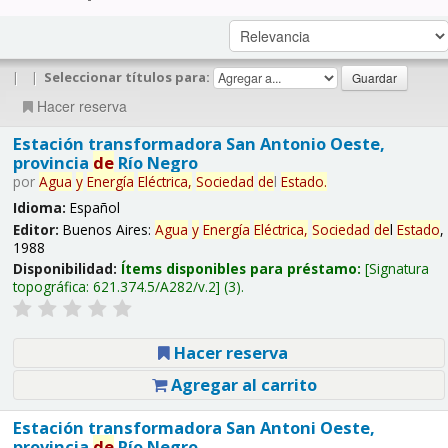
|
|
Seleccionar títulos para:
Hacer reserva
Estación transformadora San Antonio Oeste,
provincia
de
Río Negro
por
Agua
y
Energía
Eléctrica,
Sociedad
de
l
Estado
.
Idioma:
Español
Editor:
Buenos Aires:
Agua
y
Energía
Eléctrica,
Sociedad
de
l
Estado
,
1988
Disponibilidad:
Ítems disponibles para préstamo:
Signatura
topográfica:
621.374.5/A282/v.2
(3).
Hacer reserva
Agregar al carrito
Estación transformadora San Antoni Oeste,
provincia
de
Río Negro