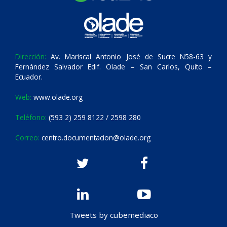
Dirección:
Av. Mariscal Antonio José de Sucre N58-63 y
Fernández Salvador Edif. Olade – San Carlos, Quito –
Ecuador.
Web:
www.olade.org
Teléfono:
(593 2) 259 8122 / 2598 280
Correo:
centro.documentacion@olade.org
Tweets by cubemediaco