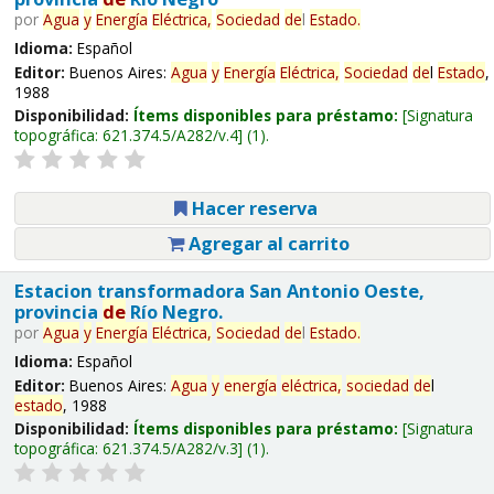
por
Agua
y
Energía
Eléctrica,
Sociedad
de
l
Estado
.
Idioma:
Español
Editor:
Buenos Aires:
Agua
y
Energía
Eléctrica,
Sociedad
de
l
Estado
,
1988
Disponibilidad:
Ítems disponibles para préstamo:
Signatura
topográfica:
621.374.5/A282/v.4
(1).
Hacer reserva
Agregar al carrito
Estacion transformadora San Antonio Oeste,
provincia
de
Río Negro.
por
Agua
y
Energía
Eléctrica,
Sociedad
de
l
Estado
.
Idioma:
Español
Editor:
Buenos Aires:
Agua
y
energía
eléctrica,
sociedad
de
l
estado
, 1988
Disponibilidad:
Ítems disponibles para préstamo:
Signatura
topográfica:
621.374.5/A282/v.3
(1).