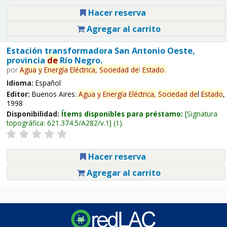
Hacer reserva
Agregar al carrito
Estación transformadora San Antonio Oeste,
provincia
de
Río Negro.
por
Agua
y
Energía
Eléctrica,
Sociedad
de
l
Estado
.
Idioma:
Español
Editor:
Buenos Aires:
Agua
y
Energía
Eléctrica,
Sociedad
de
l
Estado
,
1998
Disponibilidad:
Ítems disponibles para préstamo:
Signatura
topográfica:
621.374.5/A282/v.1
(1).
Hacer reserva
Agregar al carrito