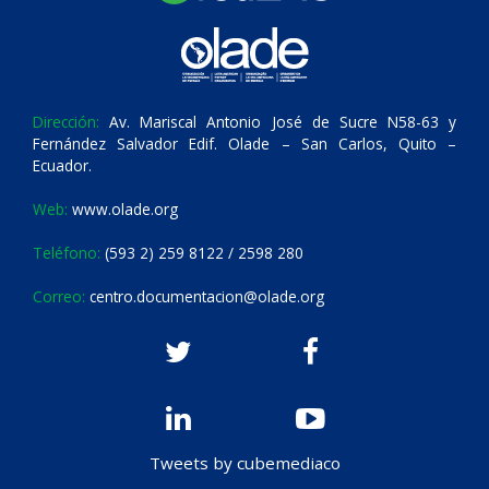
Dirección:
Av. Mariscal Antonio José de Sucre N58-63 y
Fernández Salvador Edif. Olade – San Carlos, Quito –
Ecuador.
Web:
www.olade.org
Teléfono:
(593 2) 259 8122 / 2598 280
Correo:
centro.documentacion@olade.org
Tweets by cubemediaco