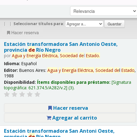
|
|
Seleccionar títulos para:
Hacer reserva
Estación transformadora San Antonio Oeste,
provincia
de
Río Negro
por
Agua
y
Energía
Eléctrica,
Sociedad
de
l
Estado
.
Idioma:
Español
Editor:
Buenos Aires:
Agua
y
Energía
Eléctrica,
Sociedad
de
l
Estado
,
1988
Disponibilidad:
Ítems disponibles para préstamo:
Signatura
topográfica:
621.374.5/A282/v.2
(3).
Hacer reserva
Agregar al carrito
Estación transformadora San Antoni Oeste,
provincia
de
Río Negro