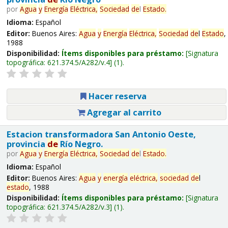
por
Agua
y
Energía
Eléctrica,
Sociedad
de
l
Estado
.
Idioma:
Español
Editor:
Buenos Aires:
Agua
y
Energía
Eléctrica,
Sociedad
de
l
Estado
,
1988
Disponibilidad:
Ítems disponibles para préstamo:
Signatura
topográfica:
621.374.5/A282/v.4
(1).
Hacer reserva
Agregar al carrito
Estacion transformadora San Antonio Oeste,
provincia
de
Río Negro.
por
Agua
y
Energía
Eléctrica,
Sociedad
de
l
Estado
.
Idioma:
Español
Editor:
Buenos Aires:
Agua
y
energía
eléctrica,
sociedad
de
l
estado
, 1988
Disponibilidad:
Ítems disponibles para préstamo:
Signatura
topográfica:
621.374.5/A282/v.3
(1).