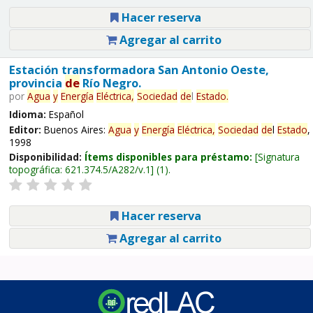
Hacer reserva
Agregar al carrito
Estación transformadora San Antonio Oeste,
provincia
de
Río Negro.
por
Agua
y
Energía
Eléctrica,
Sociedad
de
l
Estado
.
Idioma:
Español
Editor:
Buenos Aires:
Agua
y
Energía
Eléctrica,
Sociedad
de
l
Estado
,
1998
Disponibilidad:
Ítems disponibles para préstamo:
Signatura
topográfica:
621.374.5/A282/v.1
(1).
Hacer reserva
Agregar al carrito