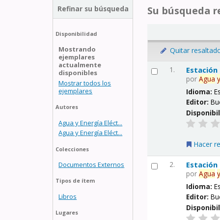
Refinar su búsqueda
Su búsqueda re
Disponibilidad
Mostrando
Quitar resaltad
ejemplares
actualmente
1.
Estación
disponibles
por
Agua
Mostrar todos los
ejemplares
Idioma:
E
Editor:
Bu
Autores
Disponibi
Agua y Energía Eléct...
Agua y Energía Eléct...
Hacer r
Colecciones
2.
Estación
Documentos Externos
por
Agua
Tipos de ítem
Idioma:
E
Libros
Editor:
Bu
Disponibi
Lugares