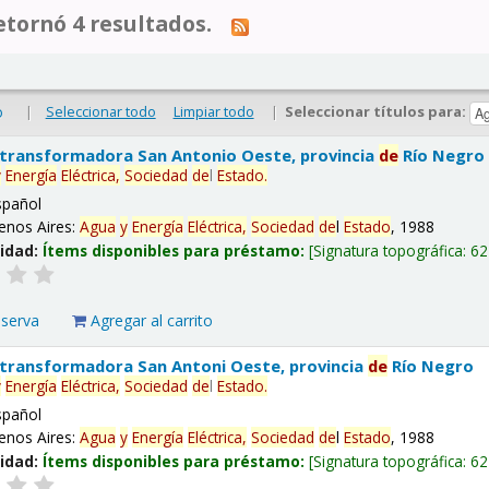
tornó 4 resultados.
|
Seleccionar todo
Limpiar todo
|
Seleccionar títulos para:
o
 transformadora San Antonio Oeste, provincia
de
Río Negro
y
Energía
Eléctrica,
Sociedad
de
l
Estado
.
spañol
enos Aires:
Agua
y
Energía
Eléctrica,
Sociedad
de
l
Estado
, 1988
lidad:
Ítems disponibles para préstamo:
Signatura topográfica:
62
eserva
Agregar al carrito
 transformadora San Antoni Oeste, provincia
de
Río Negro
y
Energía
Eléctrica,
Sociedad
de
l
Estado
.
spañol
enos Aires:
Agua
y
Energía
Eléctrica,
Sociedad
de
l
Estado
, 1988
lidad:
Ítems disponibles para préstamo:
Signatura topográfica:
62