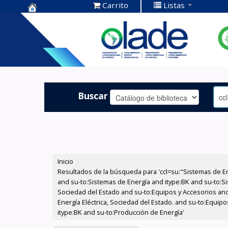
Carrito
Listas
Centro de
Documentación
OLADE -
Buscar
Inicio
›
Resultados de la búsqueda para 'ccl=su:"Sistemas de E
and su-to:Sistemas de Energía and itype:BK and su-to:Si
Sociedad del Estado and su-to:Equipos y Accesorios and
Energía Eléctrica, Sociedad del Estado. and su-to:Equip
itype:BK and su-to:Producción de Energía'