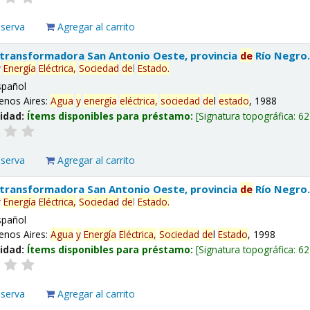
eserva
Agregar al carrito
 transformadora San Antonio Oeste, provincia
de
Río Negro
y
Energía
Eléctrica,
Sociedad
de
l
Estado
.
spañol
enos Aires:
Agua
y
energía
eléctrica,
sociedad
de
l
estado
, 1988
lidad:
Ítems disponibles para préstamo:
Signatura topográfica:
62
eserva
Agregar al carrito
 transformadora San Antonio Oeste, provincia
de
Río Negro
y
Energía
Eléctrica,
Sociedad
de
l
Estado
.
spañol
enos Aires:
Agua
y
Energía
Eléctrica,
Sociedad
de
l
Estado
, 1998
lidad:
Ítems disponibles para préstamo:
Signatura topográfica:
62
eserva
Agregar al carrito