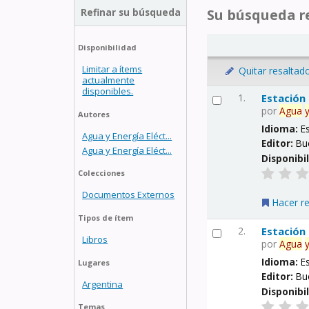
Refinar su búsqueda
Su búsqueda re
Disponibilidad
Limitar a ítems
Quitar resaltad
actualmente
disponibles.
1.
Estación
por
Agua
Autores
Idioma:
E
Agua y Energía Eléct...
Editor:
Bu
Agua y Energía Eléct...
Disponibi
Colecciones
Documentos Externos
Hacer r
Tipos de ítem
2.
Estación
Libros
por
Agua
Idioma:
E
Lugares
Editor:
Bu
Argentina
Disponibi
Temas