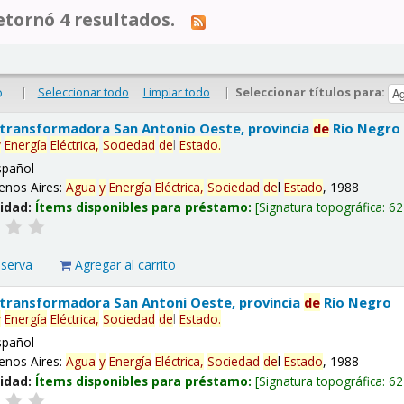
tornó 4 resultados.
|
Seleccionar todo
Limpiar todo
|
Seleccionar títulos para:
o
 transformadora San Antonio Oeste, provincia
de
Río Negro
y
Energía
Eléctrica,
Sociedad
de
l
Estado
.
spañol
enos Aires:
Agua
y
Energía
Eléctrica,
Sociedad
de
l
Estado
, 1988
lidad:
Ítems disponibles para préstamo:
Signatura topográfica:
62
eserva
Agregar al carrito
 transformadora San Antoni Oeste, provincia
de
Río Negro
y
Energía
Eléctrica,
Sociedad
de
l
Estado
.
spañol
enos Aires:
Agua
y
Energía
Eléctrica,
Sociedad
de
l
Estado
, 1988
lidad:
Ítems disponibles para préstamo:
Signatura topográfica:
62