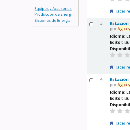
Equipos y Accesorios
Hacer r
Producción de Energí...
Sistemas de Energía
3.
Estacion
por
Agua
Idioma:
E
Editor:
Bu
Disponibi
Hacer r
4.
Estación
por
Agua
Idioma:
E
Editor:
Bu
Disponibi
Hacer r