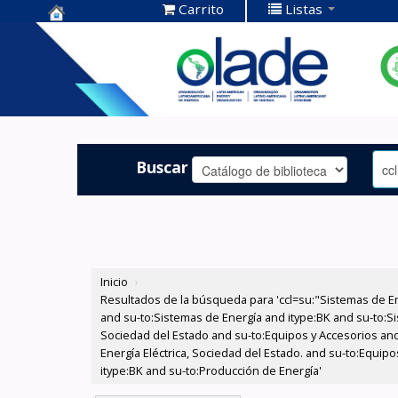
Carrito
Listas
Centro de
Documentación
OLADE -
Buscar
Inicio
›
Resultados de la búsqueda para 'ccl=su:"Sistemas de E
and su-to:Sistemas de Energía and itype:BK and su-to:Si
Sociedad del Estado and su-to:Equipos y Accesorios and
Energía Eléctrica, Sociedad del Estado. and su-to:Equip
itype:BK and su-to:Producción de Energía'