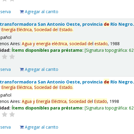
eserva
Agregar al carrito
 transformadora San Antonio Oeste, provincia
de
Río Negro
y
Energía
Eléctrica,
Sociedad
de
l
Estado
.
spañol
enos Aires:
Agua
y
energía
eléctrica,
sociedad
de
l
estado
, 1988
lidad:
Ítems disponibles para préstamo:
Signatura topográfica:
62
eserva
Agregar al carrito
 transformadora San Antonio Oeste, provincia
de
Río Negro
y
Energía
Eléctrica,
Sociedad
de
l
Estado
.
spañol
enos Aires:
Agua
y
Energía
Eléctrica,
Sociedad
de
l
Estado
, 1998
lidad:
Ítems disponibles para préstamo:
Signatura topográfica:
62
eserva
Agregar al carrito