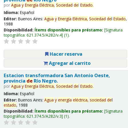
por
Agua
y
Energía
Eléctrica,
Sociedad
de
l
Estado
.
Idioma:
Español
Editor:
Buenos Aires:
Agua
y
Energía
Eléctrica,
Sociedad
de
l
Estado
,
1988
Disponibilidad:
Ítems disponibles para préstamo:
Signatura
topográfica:
621.374.5/A282/v.4
(1).
Hacer reserva
Agregar al carrito
Estacion transformadora San Antonio Oeste,
provincia
de
Río Negro.
por
Agua
y
Energía
Eléctrica,
Sociedad
de
l
Estado
.
Idioma:
Español
Editor:
Buenos Aires:
Agua
y
energía
eléctrica,
sociedad
de
l
estado
, 1988
Disponibilidad:
Ítems disponibles para préstamo:
Signatura
topográfica:
621.374.5/A282/v.3
(1).