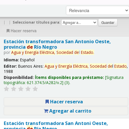
|
|
Seleccionar títulos para:
Hacer reserva
Estación transformadora San Antonio Oeste,
provincia
de
Río Negro
por
Agua
y
Energía
Eléctrica,
Sociedad
de
l
Estado
.
Idioma:
Español
Editor:
Buenos Aires:
Agua
y
Energía
Eléctrica,
Sociedad
de
l
Estado
,
1988
Disponibilidad:
Ítems disponibles para préstamo:
Signatura
topográfica:
621.374.5/A282/v.2
(3).
Hacer reserva
Agregar al carrito
Estación transformadora San Antoni Oeste,
provincia
de
Río Negro