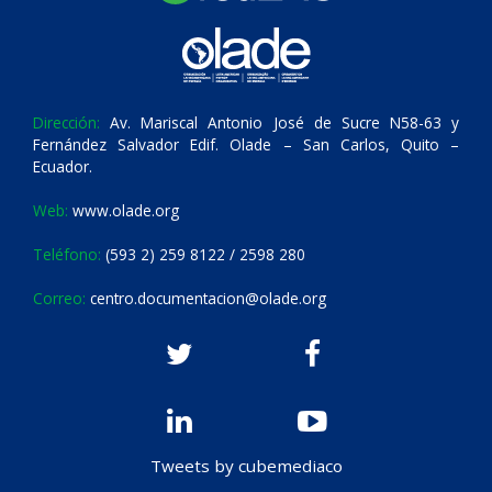
Dirección:
Av. Mariscal Antonio José de Sucre N58-63 y
Fernández Salvador Edif. Olade – San Carlos, Quito –
Ecuador.
Web:
www.olade.org
Teléfono:
(593 2) 259 8122 / 2598 280
Correo:
centro.documentacion@olade.org
Tweets by cubemediaco