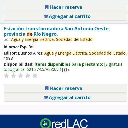
Hacer reserva
Agregar al carrito
Estación transformadora San Antonio Oeste,
provincia
de
Río Negro.
por
Agua
y
Energía
Eléctrica,
Sociedad
de
l
Estado
.
Idioma:
Español
Editor:
Buenos Aires:
Agua
y
Energía
Eléctrica,
Sociedad
de
l
Estado
,
1998
Disponibilidad:
Ítems disponibles para préstamo:
Signatura
topográfica:
621.374.5/A282/v.1
(1).
Hacer reserva
Agregar al carrito