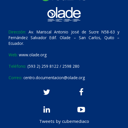
Dirección:
Av. Mariscal Antonio José de Sucre N58-63 y
Fernández Salvador Edif. Olade – San Carlos, Quito –
Ecuador.
Web:
www.olade.org
Teléfono:
(593 2) 259 8122 / 2598 280
Correo:
centro.documentacion@olade.org
Tweets by cubemediaco