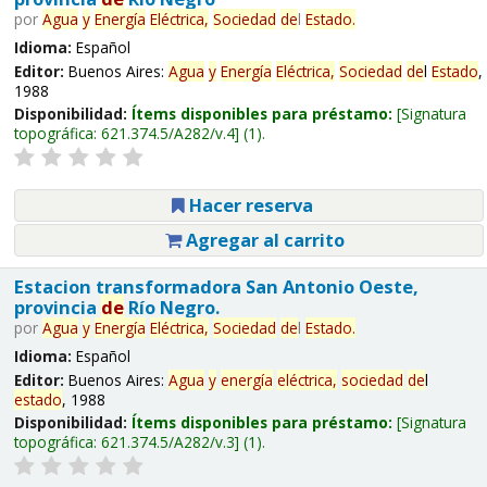
por
Agua
y
Energía
Eléctrica,
Sociedad
de
l
Estado
.
Idioma:
Español
Editor:
Buenos Aires:
Agua
y
Energía
Eléctrica,
Sociedad
de
l
Estado
,
1988
Disponibilidad:
Ítems disponibles para préstamo:
Signatura
topográfica:
621.374.5/A282/v.4
(1).
Hacer reserva
Agregar al carrito
Estacion transformadora San Antonio Oeste,
provincia
de
Río Negro.
por
Agua
y
Energía
Eléctrica,
Sociedad
de
l
Estado
.
Idioma:
Español
Editor:
Buenos Aires:
Agua
y
energía
eléctrica,
sociedad
de
l
estado
, 1988
Disponibilidad:
Ítems disponibles para préstamo:
Signatura
topográfica:
621.374.5/A282/v.3
(1).