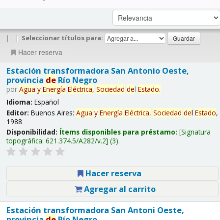
|
|
Seleccionar títulos para:
Hacer reserva
Estación transformadora San Antonio Oeste,
provincia
de
Río Negro
por
Agua
y
Energía
Eléctrica,
Sociedad
de
l
Estado
.
Idioma:
Español
Editor:
Buenos Aires:
Agua
y
Energía
Eléctrica,
Sociedad
de
l
Estado
,
1988
Disponibilidad:
Ítems disponibles para préstamo:
Signatura
topográfica:
621.374.5/A282/v.2
(3).
Hacer reserva
Agregar al carrito
Estación transformadora San Antoni Oeste,
provincia
de
Río Negro