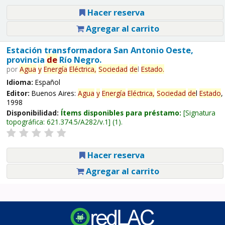
Hacer reserva
Agregar al carrito
Estación transformadora San Antonio Oeste,
provincia
de
Río Negro.
por
Agua
y
Energía
Eléctrica,
Sociedad
de
l
Estado
.
Idioma:
Español
Editor:
Buenos Aires:
Agua
y
Energía
Eléctrica,
Sociedad
de
l
Estado
,
1998
Disponibilidad:
Ítems disponibles para préstamo:
Signatura
topográfica:
621.374.5/A282/v.1
(1).
Hacer reserva
Agregar al carrito