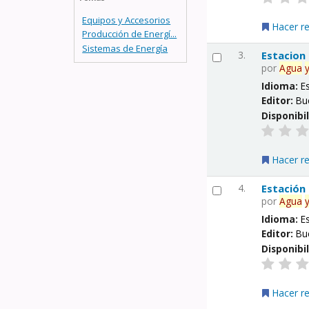
Equipos y Accesorios
Hacer r
Producción de Energí...
Sistemas de Energía
3.
Estacion
por
Agua
Idioma:
E
Editor:
Bu
Disponibi
Hacer r
4.
Estación
por
Agua
Idioma:
E
Editor:
Bu
Disponibi
Hacer r