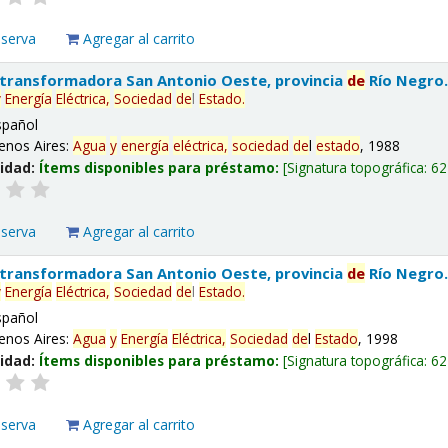
eserva
Agregar al carrito
 transformadora San Antonio Oeste, provincia
de
Río Negro
y
Energía
Eléctrica,
Sociedad
de
l
Estado
.
spañol
enos Aires:
Agua
y
energía
eléctrica,
sociedad
de
l
estado
, 1988
lidad:
Ítems disponibles para préstamo:
Signatura topográfica:
62
eserva
Agregar al carrito
 transformadora San Antonio Oeste, provincia
de
Río Negro
y
Energía
Eléctrica,
Sociedad
de
l
Estado
.
spañol
enos Aires:
Agua
y
Energía
Eléctrica,
Sociedad
de
l
Estado
, 1998
lidad:
Ítems disponibles para préstamo:
Signatura topográfica:
62
eserva
Agregar al carrito