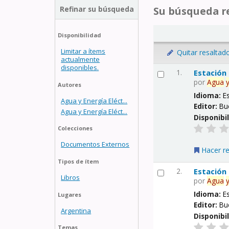
Refinar su búsqueda
Su búsqueda re
Disponibilidad
Limitar a ítems
Quitar resaltad
actualmente
disponibles.
1.
Estación
por
Agua
Autores
Idioma:
E
Agua y Energía Eléct...
Editor:
Bu
Agua y Energía Eléct...
Disponibi
Colecciones
Documentos Externos
Hacer r
Tipos de ítem
2.
Estación
Libros
por
Agua
Idioma:
E
Lugares
Editor:
Bu
Argentina
Disponibi
Temas