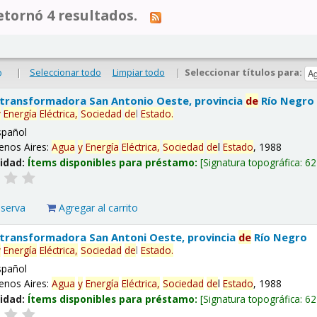
tornó 4 resultados.
|
Seleccionar todo
Limpiar todo
|
Seleccionar títulos para:
o
 transformadora San Antonio Oeste, provincia
de
Río Negro
y
Energía
Eléctrica,
Sociedad
de
l
Estado
.
spañol
enos Aires:
Agua
y
Energía
Eléctrica,
Sociedad
de
l
Estado
, 1988
lidad:
Ítems disponibles para préstamo:
Signatura topográfica:
62
eserva
Agregar al carrito
 transformadora San Antoni Oeste, provincia
de
Río Negro
y
Energía
Eléctrica,
Sociedad
de
l
Estado
.
spañol
enos Aires:
Agua
y
Energía
Eléctrica,
Sociedad
de
l
Estado
, 1988
lidad:
Ítems disponibles para préstamo:
Signatura topográfica:
62