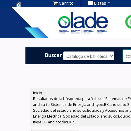
Carrito
Listas
Centro de
Documentación
OLADE -
Buscar
Inicio
›
Resultados de la búsqueda para 'ccl=su:"Sistemas de E
and su-to:Sistemas de Energía and itype:BK and su-to:Si
Sociedad del Estado and su-to:Equipos y Accesorios and
Energía Eléctrica, Sociedad del Estado. and su-to:Equip
itype:BK and ccode:EXT'