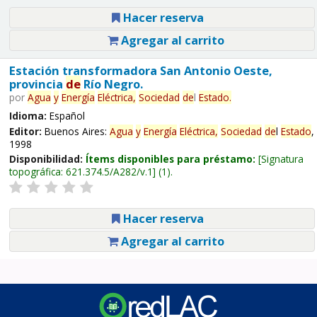
Hacer reserva
Agregar al carrito
Estación transformadora San Antonio Oeste,
provincia
de
Río Negro.
por
Agua
y
Energía
Eléctrica,
Sociedad
de
l
Estado
.
Idioma:
Español
Editor:
Buenos Aires:
Agua
y
Energía
Eléctrica,
Sociedad
de
l
Estado
,
1998
Disponibilidad:
Ítems disponibles para préstamo:
Signatura
topográfica:
621.374.5/A282/v.1
(1).
Hacer reserva
Agregar al carrito