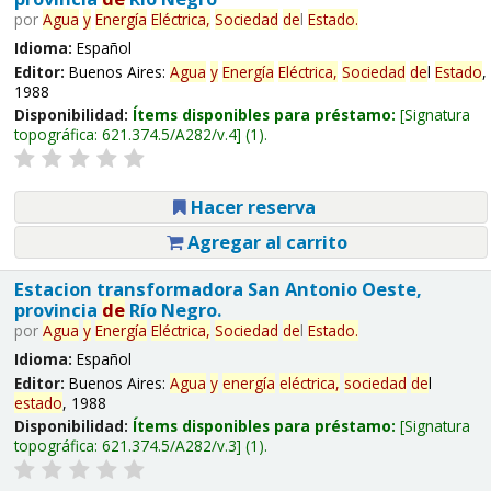
por
Agua
y
Energía
Eléctrica,
Sociedad
de
l
Estado
.
Idioma:
Español
Editor:
Buenos Aires:
Agua
y
Energía
Eléctrica,
Sociedad
de
l
Estado
,
1988
Disponibilidad:
Ítems disponibles para préstamo:
Signatura
topográfica:
621.374.5/A282/v.4
(1).
Hacer reserva
Agregar al carrito
Estacion transformadora San Antonio Oeste,
provincia
de
Río Negro.
por
Agua
y
Energía
Eléctrica,
Sociedad
de
l
Estado
.
Idioma:
Español
Editor:
Buenos Aires:
Agua
y
energía
eléctrica,
sociedad
de
l
estado
, 1988
Disponibilidad:
Ítems disponibles para préstamo:
Signatura
topográfica:
621.374.5/A282/v.3
(1).