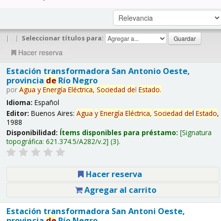
|
|
Seleccionar títulos para:
Hacer reserva
Estación transformadora San Antonio Oeste,
provincia
de
Río Negro
por
Agua
y
Energía
Eléctrica,
Sociedad
de
l
Estado
.
Idioma:
Español
Editor:
Buenos Aires:
Agua
y
Energía
Eléctrica,
Sociedad
de
l
Estado
,
1988
Disponibilidad:
Ítems disponibles para préstamo:
Signatura
topográfica:
621.374.5/A282/v.2
(3).
Hacer reserva
Agregar al carrito
Estación transformadora San Antoni Oeste,
provincia
de
Río Negro