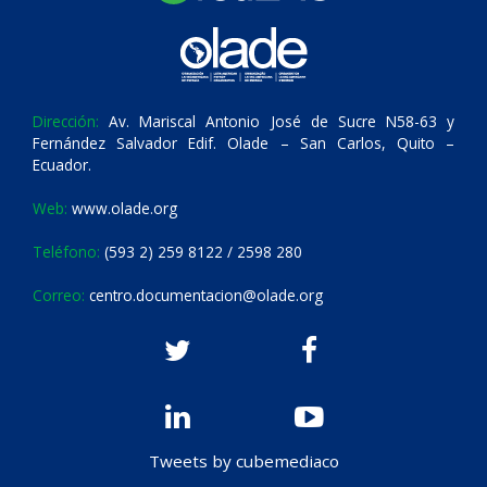
Dirección:
Av. Mariscal Antonio José de Sucre N58-63 y
Fernández Salvador Edif. Olade – San Carlos, Quito –
Ecuador.
Web:
www.olade.org
Teléfono:
(593 2) 259 8122 / 2598 280
Correo:
centro.documentacion@olade.org
Tweets by cubemediaco