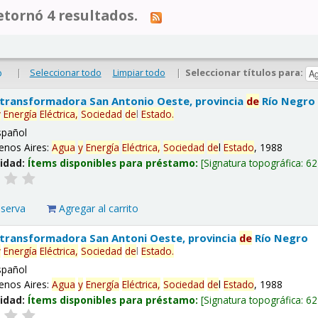
tornó 4 resultados.
|
Seleccionar todo
Limpiar todo
|
Seleccionar títulos para:
o
 transformadora San Antonio Oeste, provincia
de
Río Negro
y
Energía
Eléctrica,
Sociedad
de
l
Estado
.
spañol
enos Aires:
Agua
y
Energía
Eléctrica,
Sociedad
de
l
Estado
, 1988
lidad:
Ítems disponibles para préstamo:
Signatura topográfica:
62
eserva
Agregar al carrito
 transformadora San Antoni Oeste, provincia
de
Río Negro
y
Energía
Eléctrica,
Sociedad
de
l
Estado
.
spañol
enos Aires:
Agua
y
Energía
Eléctrica,
Sociedad
de
l
Estado
, 1988
lidad:
Ítems disponibles para préstamo:
Signatura topográfica:
62