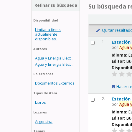
Refinar su búsqueda
Su búsqueda re
Disponibilidad
Limitar a ítems
Quitar resaltad
actualmente
disponibles.
1.
Estación
por
Agua
Autores
Idioma:
E
Agua y Energía Eléct...
Editor:
Bu
Agua y Energía Eléct...
Disponibi
Colecciones
Documentos Externos
Hacer r
Tipos de ítem
2.
Estación
Libros
por
Agua
Idioma:
E
Lugares
Editor:
Bu
Argentina
Disponibi
Temas