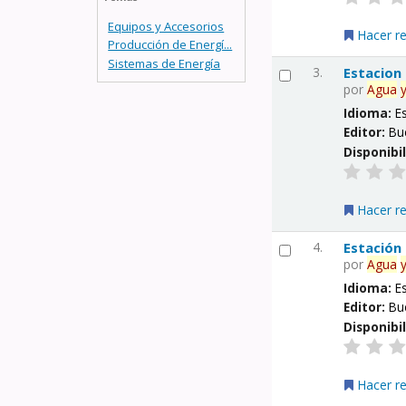
Equipos y Accesorios
Hacer r
Producción de Energí...
Sistemas de Energía
3.
Estacion
por
Agua
Idioma:
E
Editor:
Bu
Disponibi
Hacer r
4.
Estación
por
Agua
Idioma:
E
Editor:
Bu
Disponibi
Hacer r