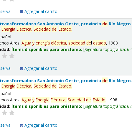
eserva
Agregar al carrito
 transformadora San Antonio Oeste, provincia
de
Río Negro
y
Energía
Eléctrica,
Sociedad
de
l
Estado
.
spañol
enos Aires:
Agua
y
energía
eléctrica,
sociedad
de
l
estado
, 1988
lidad:
Ítems disponibles para préstamo:
Signatura topográfica:
62
eserva
Agregar al carrito
 transformadora San Antonio Oeste, provincia
de
Río Negro
y
Energía
Eléctrica,
Sociedad
de
l
Estado
.
spañol
enos Aires:
Agua
y
Energía
Eléctrica,
Sociedad
de
l
Estado
, 1998
lidad:
Ítems disponibles para préstamo:
Signatura topográfica:
62
eserva
Agregar al carrito