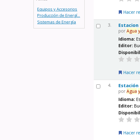
Equipos y Accesorios
Hacer r
Producción de Energí...
Sistemas de Energía
3.
Estacion
por
Agua
Idioma:
E
Editor:
Bu
Disponibi
Hacer r
4.
Estación
por
Agua
Idioma:
E
Editor:
Bu
Disponibi
Hacer r