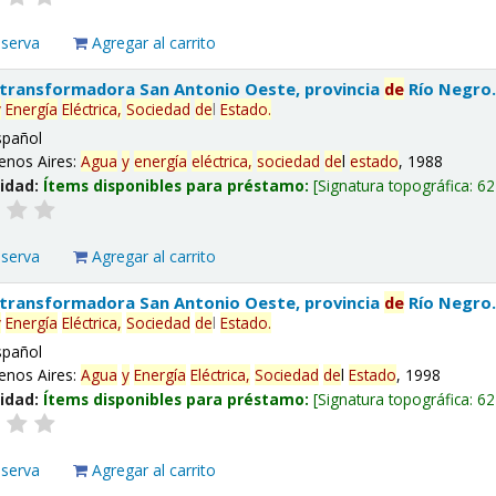
eserva
Agregar al carrito
 transformadora San Antonio Oeste, provincia
de
Río Negro
y
Energía
Eléctrica,
Sociedad
de
l
Estado
.
spañol
enos Aires:
Agua
y
energía
eléctrica,
sociedad
de
l
estado
, 1988
lidad:
Ítems disponibles para préstamo:
Signatura topográfica:
62
eserva
Agregar al carrito
 transformadora San Antonio Oeste, provincia
de
Río Negro
y
Energía
Eléctrica,
Sociedad
de
l
Estado
.
spañol
enos Aires:
Agua
y
Energía
Eléctrica,
Sociedad
de
l
Estado
, 1998
lidad:
Ítems disponibles para préstamo:
Signatura topográfica:
62
eserva
Agregar al carrito