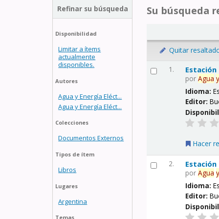
Refinar su búsqueda
Su búsqueda re
Disponibilidad
Limitar a ítems
Quitar resaltad
actualmente
disponibles.
1.
Estación
por
Agua
Autores
Idioma:
E
Agua y Energía Eléct...
Editor:
Bu
Agua y Energía Eléct...
Disponibi
Colecciones
Documentos Externos
Hacer r
Tipos de ítem
2.
Estación
Libros
por
Agua
Idioma:
E
Lugares
Editor:
Bu
Argentina
Disponibi
Temas