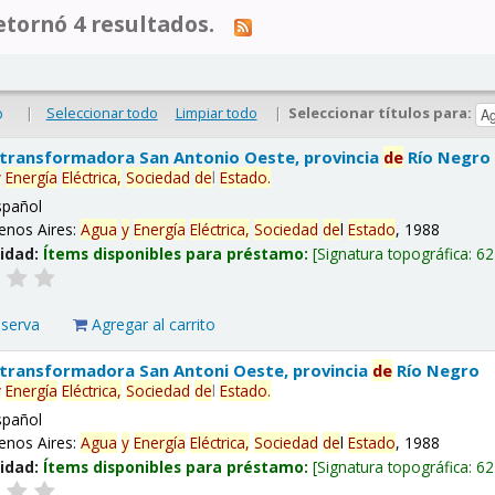
tornó 4 resultados.
|
Seleccionar todo
Limpiar todo
|
Seleccionar títulos para:
o
 transformadora San Antonio Oeste, provincia
de
Río Negro
y
Energía
Eléctrica,
Sociedad
de
l
Estado
.
spañol
enos Aires:
Agua
y
Energía
Eléctrica,
Sociedad
de
l
Estado
, 1988
lidad:
Ítems disponibles para préstamo:
Signatura topográfica:
62
eserva
Agregar al carrito
 transformadora San Antoni Oeste, provincia
de
Río Negro
y
Energía
Eléctrica,
Sociedad
de
l
Estado
.
spañol
enos Aires:
Agua
y
Energía
Eléctrica,
Sociedad
de
l
Estado
, 1988
lidad:
Ítems disponibles para préstamo:
Signatura topográfica:
62