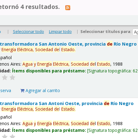
tornó 4 resultados.
|
Seleccionar todo
Limpiar todo
|
Seleccionar títulos para:
o
 transformadora San Antonio Oeste, provincia
de
Río Negro
y
Energía
Eléctrica,
Sociedad
de
l
Estado
.
spañol
enos Aires:
Agua
y
Energía
Eléctrica,
Sociedad
de
l
Estado
, 1988
lidad:
Ítems disponibles para préstamo:
Signatura topográfica:
62
eserva
Agregar al carrito
 transformadora San Antoni Oeste, provincia
de
Río Negro
y
Energía
Eléctrica,
Sociedad
de
l
Estado
.
spañol
enos Aires:
Agua
y
Energía
Eléctrica,
Sociedad
de
l
Estado
, 1988
lidad:
Ítems disponibles para préstamo:
Signatura topográfica:
62