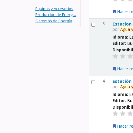
Equipos y Accesorios
Hacer r
Producción de Energí...
Sistemas de Energía
3.
Estacion
por
Agua
Idioma:
E
Editor:
Bu
Disponibi
Hacer r
4.
Estación
por
Agua
Idioma:
E
Editor:
Bu
Disponibi
Hacer r