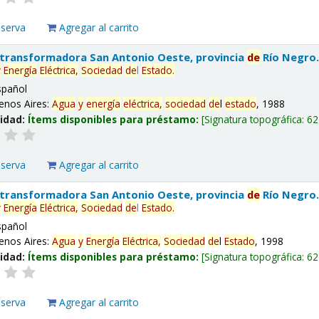
eserva
Agregar al carrito
 transformadora San Antonio Oeste, provincia
de
Río Negro
y
Energía
Eléctrica,
Sociedad
de
l
Estado
.
spañol
enos Aires:
Agua
y
energía
eléctrica,
sociedad
de
l
estado
, 1988
lidad:
Ítems disponibles para préstamo:
Signatura topográfica:
62
eserva
Agregar al carrito
 transformadora San Antonio Oeste, provincia
de
Río Negro
y
Energía
Eléctrica,
Sociedad
de
l
Estado
.
spañol
enos Aires:
Agua
y
Energía
Eléctrica,
Sociedad
de
l
Estado
, 1998
lidad:
Ítems disponibles para préstamo:
Signatura topográfica:
62
eserva
Agregar al carrito