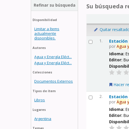
Refinar su búsqueda
Su búsqueda re
Disponibilidad
Limitar a ítems
Quitar resaltad
actualmente
disponibles.
1.
Estación
por
Agua
Autores
Idioma:
E
Agua y Energía Eléct...
Editor:
Bu
Agua y Energía Eléct...
Disponibi
Colecciones
Documentos Externos
Hacer r
Tipos de ítem
2.
Estación
Libros
por
Agua
Idioma:
E
Lugares
Editor:
Bu
Argentina
Disponibi
Temas