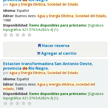
por
Agua
y
Energía
Eléctrica,
Sociedad
de
l
Estado
.
Idioma:
Español
Editor:
Buenos Aires:
Agua
y
Energía
Eléctrica,
Sociedad
de
l
Estado
,
1988
Disponibilidad:
Ítems disponibles para préstamo:
Signatura
topográfica:
621.374.5/A282/v.4
(1).
Hacer reserva
Agregar al carrito
Estacion transformadora San Antonio Oeste,
provincia
de
Río Negro.
por
Agua
y
Energía
Eléctrica,
Sociedad
de
l
Estado
.
Idioma:
Español
Editor:
Buenos Aires:
Agua
y
energía
eléctrica,
sociedad
de
l
estado
, 1988
Disponibilidad:
Ítems disponibles para préstamo:
Signatura
topográfica:
621.374.5/A282/v.3
(1).