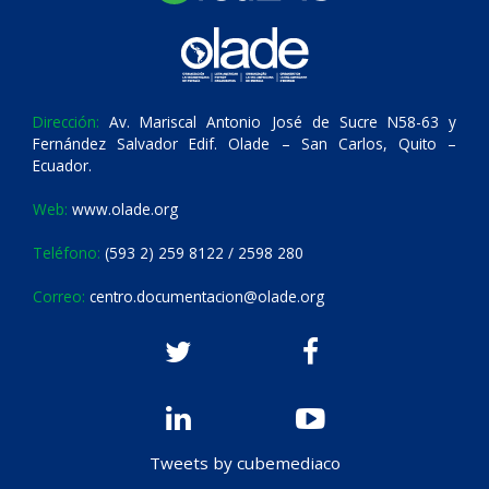
Dirección:
Av. Mariscal Antonio José de Sucre N58-63 y
Fernández Salvador Edif. Olade – San Carlos, Quito –
Ecuador.
Web:
www.olade.org
Teléfono:
(593 2) 259 8122 / 2598 280
Correo:
centro.documentacion@olade.org
Tweets by cubemediaco