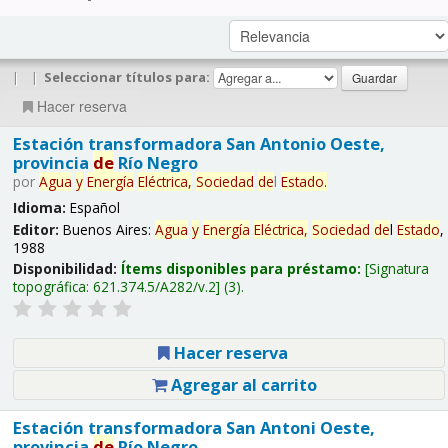
|
|
Seleccionar títulos para:
Hacer reserva
Estación transformadora San Antonio Oeste,
provincia
de
Río Negro
por
Agua
y
Energía
Eléctrica,
Sociedad
de
l
Estado
.
Idioma:
Español
Editor:
Buenos Aires:
Agua
y
Energía
Eléctrica,
Sociedad
de
l
Estado
,
1988
Disponibilidad:
Ítems disponibles para préstamo:
Signatura
topográfica:
621.374.5/A282/v.2
(3).
Hacer reserva
Agregar al carrito
Estación transformadora San Antoni Oeste,
provincia
de
Río Negro