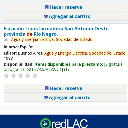
Hacer reserva
Agregar al carrito
Estación transformadora San Antonio Oeste,
provincia
de
Río Negro.
por
Agua
y
Energía
Eléctrica,
Sociedad
de
l
Estado
.
Idioma:
Español
Editor:
Buenos Aires:
Agua
y
Energía
Eléctrica,
Sociedad
de
l
Estado
,
1998
Disponibilidad:
Ítems disponibles para préstamo:
Signatura
topográfica:
621.374.5/A282/v.1
(1).
Hacer reserva
Agregar al carrito