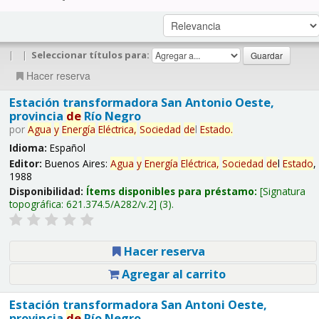
|
|
Seleccionar títulos para:
Hacer reserva
Estación transformadora San Antonio Oeste,
provincia
de
Río Negro
por
Agua
y
Energía
Eléctrica,
Sociedad
de
l
Estado
.
Idioma:
Español
Editor:
Buenos Aires:
Agua
y
Energía
Eléctrica,
Sociedad
de
l
Estado
,
1988
Disponibilidad:
Ítems disponibles para préstamo:
Signatura
topográfica:
621.374.5/A282/v.2
(3).
Hacer reserva
Agregar al carrito
Estación transformadora San Antoni Oeste,
provincia
de
Río Negro