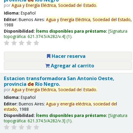
por
Agua
y
Energía
Eléctrica,
Sociedad
de
l
Estado
.
Idioma:
Español
Editor:
Buenos Aires:
Agua
y
Energía
Eléctrica,
Sociedad
de
l
Estado
,
1988
Disponibilidad:
Ítems disponibles para préstamo:
Signatura
topográfica:
621.374.5/A282/v.4
(1).
Hacer reserva
Agregar al carrito
Estacion transformadora San Antonio Oeste,
provincia
de
Río Negro.
por
Agua
y
Energía
Eléctrica,
Sociedad
de
l
Estado
.
Idioma:
Español
Editor:
Buenos Aires:
Agua
y
energía
eléctrica,
sociedad
de
l
estado
, 1988
Disponibilidad:
Ítems disponibles para préstamo:
Signatura
topográfica:
621.374.5/A282/v.3
(1).