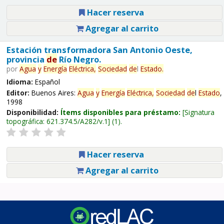
Hacer reserva
Agregar al carrito
Estación transformadora San Antonio Oeste,
provincia
de
Río Negro.
por
Agua
y
Energía
Eléctrica,
Sociedad
de
l
Estado
.
Idioma:
Español
Editor:
Buenos Aires:
Agua
y
Energía
Eléctrica,
Sociedad
de
l
Estado
,
1998
Disponibilidad:
Ítems disponibles para préstamo:
Signatura
topográfica:
621.374.5/A282/v.1
(1).
Hacer reserva
Agregar al carrito