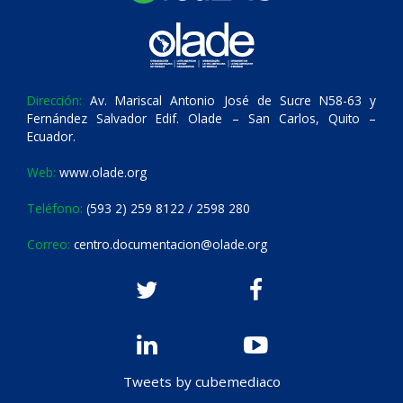
Dirección:
Av. Mariscal Antonio José de Sucre N58-63 y
Fernández Salvador Edif. Olade – San Carlos, Quito –
Ecuador.
Web:
www.olade.org
Teléfono:
(593 2) 259 8122 / 2598 280
Correo:
centro.documentacion@olade.org
Tweets by cubemediaco