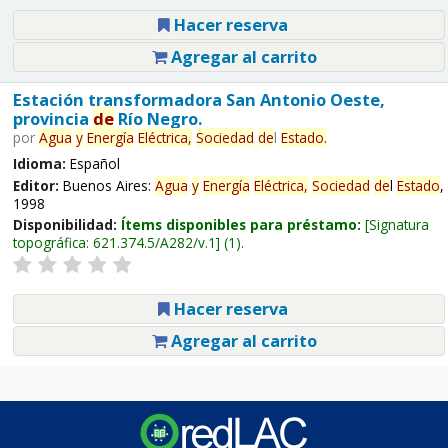
Hacer reserva
Agregar al carrito
Estación transformadora San Antonio Oeste,
provincia
de
Río Negro.
por
Agua
y
Energía
Eléctrica,
Sociedad
de
l
Estado
.
Idioma:
Español
Editor:
Buenos Aires:
Agua
y
Energía
Eléctrica,
Sociedad
de
l
Estado
,
1998
Disponibilidad:
Ítems disponibles para préstamo:
Signatura
topográfica:
621.374.5/A282/v.1
(1).
Hacer reserva
Agregar al carrito