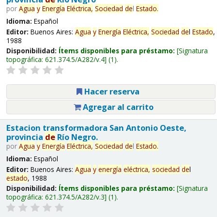
por
Agua
y
Energía
Eléctrica,
Sociedad
de
l
Estado
.
Idioma:
Español
Editor:
Buenos Aires:
Agua
y
Energía
Eléctrica,
Sociedad
de
l
Estado
,
1988
Disponibilidad:
Ítems disponibles para préstamo:
Signatura
topográfica:
621.374.5/A282/v.4
(1).
Hacer reserva
Agregar al carrito
Estacion transformadora San Antonio Oeste,
provincia
de
Río Negro.
por
Agua
y
Energía
Eléctrica,
Sociedad
de
l
Estado
.
Idioma:
Español
Editor:
Buenos Aires:
Agua
y
energía
eléctrica,
sociedad
de
l
estado
, 1988
Disponibilidad:
Ítems disponibles para préstamo:
Signatura
topográfica:
621.374.5/A282/v.3
(1).