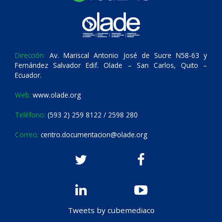
Dirección:
Av. Mariscal Antonio José de Sucre N58-63 y
Fernández Salvador Edif. Olade – San Carlos, Quito –
Ecuador.
Web:
www.olade.org
Teléfono:
(593 2) 259 8122 / 2598 280
Correo:
centro.documentacion@olade.org
Tweets by cubemediaco