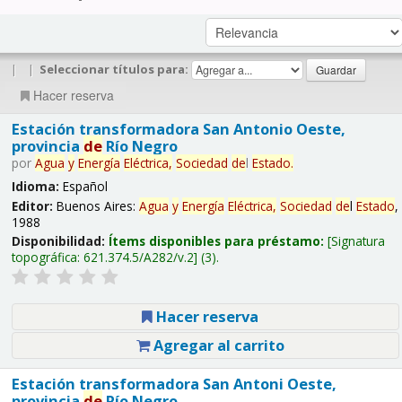
|
|
Seleccionar títulos para:
Hacer reserva
Estación transformadora San Antonio Oeste,
provincia
de
Río Negro
por
Agua
y
Energía
Eléctrica,
Sociedad
de
l
Estado
.
Idioma:
Español
Editor:
Buenos Aires:
Agua
y
Energía
Eléctrica,
Sociedad
de
l
Estado
,
1988
Disponibilidad:
Ítems disponibles para préstamo:
Signatura
topográfica:
621.374.5/A282/v.2
(3).
Hacer reserva
Agregar al carrito
Estación transformadora San Antoni Oeste,
provincia
de
Río Negro