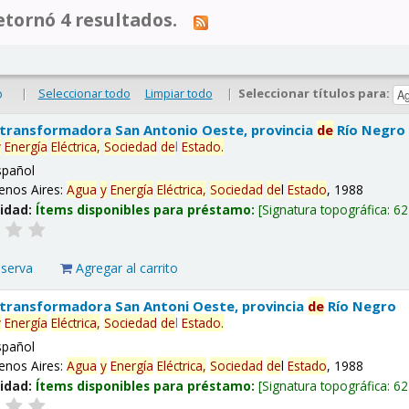
tornó 4 resultados.
|
Seleccionar todo
Limpiar todo
|
Seleccionar títulos para:
o
 transformadora San Antonio Oeste, provincia
de
Río Negro
y
Energía
Eléctrica,
Sociedad
de
l
Estado
.
spañol
enos Aires:
Agua
y
Energía
Eléctrica,
Sociedad
de
l
Estado
, 1988
lidad:
Ítems disponibles para préstamo:
Signatura topográfica:
62
eserva
Agregar al carrito
 transformadora San Antoni Oeste, provincia
de
Río Negro
y
Energía
Eléctrica,
Sociedad
de
l
Estado
.
spañol
enos Aires:
Agua
y
Energía
Eléctrica,
Sociedad
de
l
Estado
, 1988
lidad:
Ítems disponibles para préstamo:
Signatura topográfica:
62