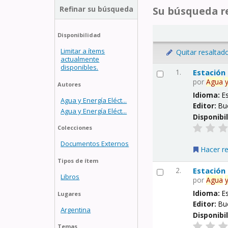
Refinar su búsqueda
Su búsqueda re
Disponibilidad
Limitar a ítems
Quitar resaltad
actualmente
disponibles.
1.
Estación
por
Agua
Autores
Idioma:
E
Agua y Energía Eléct...
Editor:
Bu
Agua y Energía Eléct...
Disponibi
Colecciones
Documentos Externos
Hacer r
Tipos de ítem
2.
Estación
Libros
por
Agua
Idioma:
E
Lugares
Editor:
Bu
Argentina
Disponibi
Temas