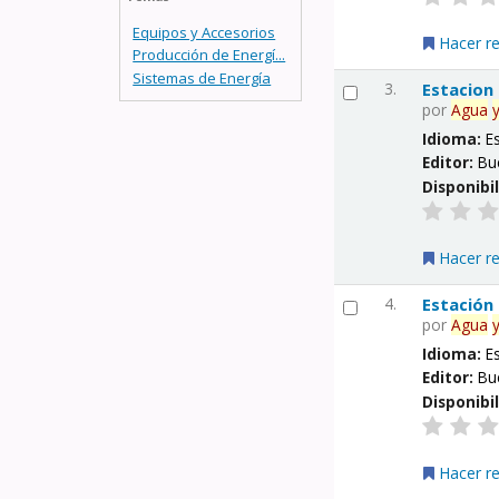
Equipos y Accesorios
Hacer r
Producción de Energí...
Sistemas de Energía
3.
Estacion
por
Agua
Idioma:
E
Editor:
Bu
Disponibi
Hacer r
4.
Estación
por
Agua
Idioma:
E
Editor:
Bu
Disponibi
Hacer r