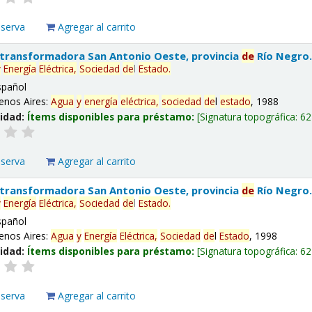
eserva
Agregar al carrito
 transformadora San Antonio Oeste, provincia
de
Río Negro
y
Energía
Eléctrica,
Sociedad
de
l
Estado
.
spañol
enos Aires:
Agua
y
energía
eléctrica,
sociedad
de
l
estado
, 1988
lidad:
Ítems disponibles para préstamo:
Signatura topográfica:
62
eserva
Agregar al carrito
 transformadora San Antonio Oeste, provincia
de
Río Negro
y
Energía
Eléctrica,
Sociedad
de
l
Estado
.
spañol
enos Aires:
Agua
y
Energía
Eléctrica,
Sociedad
de
l
Estado
, 1998
lidad:
Ítems disponibles para préstamo:
Signatura topográfica:
62
eserva
Agregar al carrito