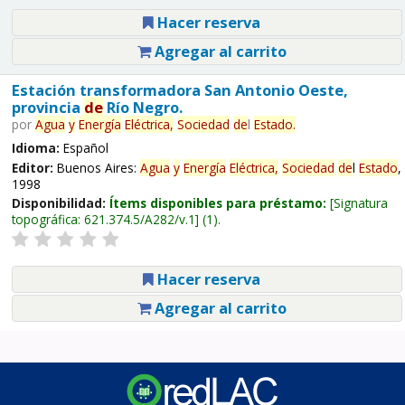
Hacer reserva
Agregar al carrito
Estación transformadora San Antonio Oeste,
provincia
de
Río Negro.
por
Agua
y
Energía
Eléctrica,
Sociedad
de
l
Estado
.
Idioma:
Español
Editor:
Buenos Aires:
Agua
y
Energía
Eléctrica,
Sociedad
de
l
Estado
,
1998
Disponibilidad:
Ítems disponibles para préstamo:
Signatura
topográfica:
621.374.5/A282/v.1
(1).
Hacer reserva
Agregar al carrito