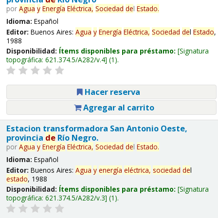
por
Agua
y
Energía
Eléctrica,
Sociedad
de
l
Estado
.
Idioma:
Español
Editor:
Buenos Aires:
Agua
y
Energía
Eléctrica,
Sociedad
de
l
Estado
,
1988
Disponibilidad:
Ítems disponibles para préstamo:
Signatura
topográfica:
621.374.5/A282/v.4
(1).
Hacer reserva
Agregar al carrito
Estacion transformadora San Antonio Oeste,
provincia
de
Río Negro.
por
Agua
y
Energía
Eléctrica,
Sociedad
de
l
Estado
.
Idioma:
Español
Editor:
Buenos Aires:
Agua
y
energía
eléctrica,
sociedad
de
l
estado
, 1988
Disponibilidad:
Ítems disponibles para préstamo:
Signatura
topográfica:
621.374.5/A282/v.3
(1).