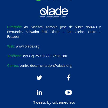
Dirección:
Av. Mariscal Antonio José de Sucre N58-63 y
Fernández Salvador Edif. Olade – San Carlos, Quito –
Ecuador.
Web:
www.olade.org
Teléfono:
(593 2) 259 8122 / 2598 280
Correo:
centro.documentacion@olade.org
Tweets by cubemediaco