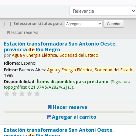
|
|
Seleccionar títulos para:
Hacer reserva
Estación transformadora San Antonio Oeste,
provincia
de
Río Negro
por
Agua
y
Energía
Eléctrica,
Sociedad
de
l
Estado
.
Idioma:
Español
Editor:
Buenos Aires:
Agua
y
Energía
Eléctrica,
Sociedad
de
l
Estado
,
1988
Disponibilidad:
Ítems disponibles para préstamo:
Signatura
topográfica:
621.374.5/A282/v.2
(3).
Hacer reserva
Agregar al carrito
Estación transformadora San Antoni Oeste,
provincia
de
Río Negro