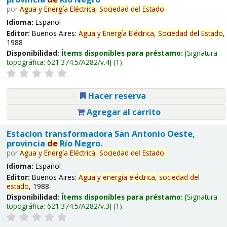
por
Agua
y
Energía
Eléctrica,
Sociedad
de
l
Estado
.
Idioma:
Español
Editor:
Buenos Aires:
Agua
y
Energía
Eléctrica,
Sociedad
de
l
Estado
,
1988
Disponibilidad:
Ítems disponibles para préstamo:
Signatura
topográfica:
621.374.5/A282/v.4
(1).
Hacer reserva
Agregar al carrito
Estacion transformadora San Antonio Oeste,
provincia
de
Río Negro.
por
Agua
y
Energía
Eléctrica,
Sociedad
de
l
Estado
.
Idioma:
Español
Editor:
Buenos Aires:
Agua
y
energía
eléctrica,
sociedad
de
l
estado
, 1988
Disponibilidad:
Ítems disponibles para préstamo:
Signatura
topográfica:
621.374.5/A282/v.3
(1).