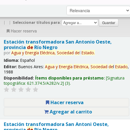
|
|
Seleccionar títulos para:
Hacer reserva
Estación transformadora San Antonio Oeste,
provincia
de
Río Negro
por
Agua
y
Energía
Eléctrica,
Sociedad
de
l
Estado
.
Idioma:
Español
Editor:
Buenos Aires:
Agua
y
Energía
Eléctrica,
Sociedad
de
l
Estado
,
1988
Disponibilidad:
Ítems disponibles para préstamo:
Signatura
topográfica:
621.374.5/A282/v.2
(3).
Hacer reserva
Agregar al carrito
Estación transformadora San Antoni Oeste,
provincia
de
Río Negro