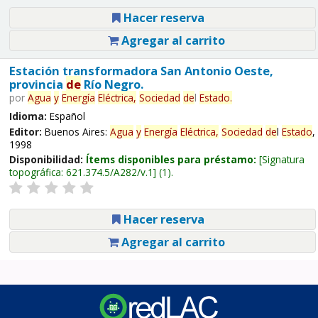
Hacer reserva
Agregar al carrito
Estación transformadora San Antonio Oeste,
provincia
de
Río Negro.
por
Agua
y
Energía
Eléctrica,
Sociedad
de
l
Estado
.
Idioma:
Español
Editor:
Buenos Aires:
Agua
y
Energía
Eléctrica,
Sociedad
de
l
Estado
,
1998
Disponibilidad:
Ítems disponibles para préstamo:
Signatura
topográfica:
621.374.5/A282/v.1
(1).
Hacer reserva
Agregar al carrito