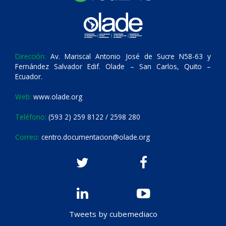
Dirección:
Av. Mariscal Antonio José de Sucre N58-63 y
Fernández Salvador Edif. Olade – San Carlos, Quito –
Ecuador.
Web:
www.olade.org
Teléfono:
(593 2) 259 8122 / 2598 280
Correo:
centro.documentacion@olade.org
Tweets by cubemediaco