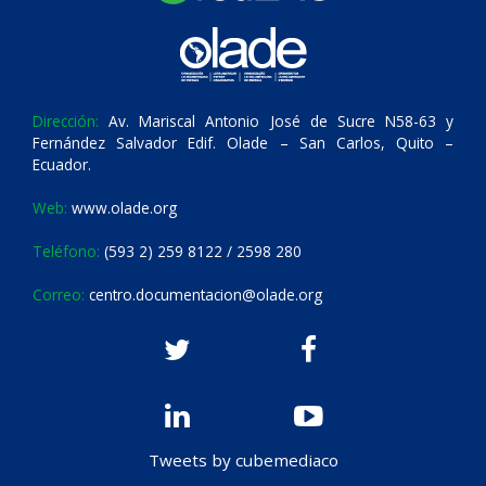
Dirección:
Av. Mariscal Antonio José de Sucre N58-63 y
Fernández Salvador Edif. Olade – San Carlos, Quito –
Ecuador.
Web:
www.olade.org
Teléfono:
(593 2) 259 8122 / 2598 280
Correo:
centro.documentacion@olade.org
Tweets by cubemediaco