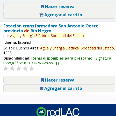
Hacer reserva
Agregar al carrito
Estación transformadora San Antonio Oeste,
provincia
de
Río Negro.
por
Agua
y
Energía
Eléctrica,
Sociedad
de
l
Estado
.
Idioma:
Español
Editor:
Buenos Aires:
Agua
y
Energía
Eléctrica,
Sociedad
de
l
Estado
,
1998
Disponibilidad:
Ítems disponibles para préstamo:
Signatura
topográfica:
621.374.5/A282/v.1
(1).
Hacer reserva
Agregar al carrito