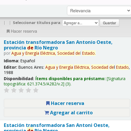
|
|
Seleccionar títulos para:
Hacer reserva
Estación transformadora San Antonio Oeste,
provincia
de
Río Negro
por
Agua
y
Energía
Eléctrica,
Sociedad
de
l
Estado
.
Idioma:
Español
Editor:
Buenos Aires:
Agua
y
Energía
Eléctrica,
Sociedad
de
l
Estado
,
1988
Disponibilidad:
Ítems disponibles para préstamo:
Signatura
topográfica:
621.374.5/A282/v.2
(3).
Hacer reserva
Agregar al carrito
Estación transformadora San Antoni Oeste,
provincia
de
Río Negro