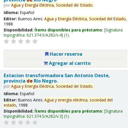
por
Agua
y
Energía
Eléctrica,
Sociedad
de
l
Estado
.
Idioma:
Español
Editor:
Buenos Aires:
Agua
y
Energía
Eléctrica,
Sociedad
de
l
Estado
,
1988
Disponibilidad:
Ítems disponibles para préstamo:
Signatura
topográfica:
621.374.5/A282/v.4
(1).
Hacer reserva
Agregar al carrito
Estacion transformadora San Antonio Oeste,
provincia
de
Río Negro.
por
Agua
y
Energía
Eléctrica,
Sociedad
de
l
Estado
.
Idioma:
Español
Editor:
Buenos Aires:
Agua
y
energía
eléctrica,
sociedad
de
l
estado
, 1988
Disponibilidad:
Ítems disponibles para préstamo:
Signatura
topográfica:
621.374.5/A282/v.3
(1).