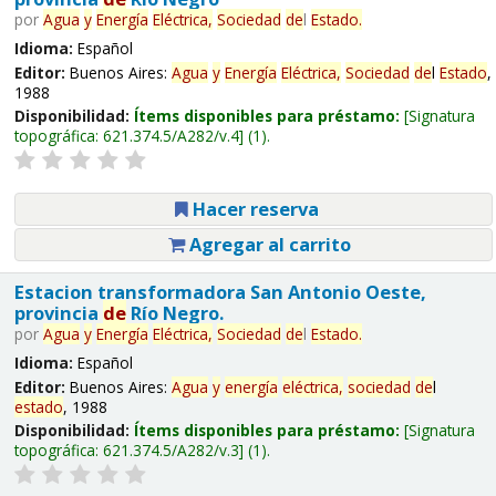
por
Agua
y
Energía
Eléctrica,
Sociedad
de
l
Estado
.
Idioma:
Español
Editor:
Buenos Aires:
Agua
y
Energía
Eléctrica,
Sociedad
de
l
Estado
,
1988
Disponibilidad:
Ítems disponibles para préstamo:
Signatura
topográfica:
621.374.5/A282/v.4
(1).
Hacer reserva
Agregar al carrito
Estacion transformadora San Antonio Oeste,
provincia
de
Río Negro.
por
Agua
y
Energía
Eléctrica,
Sociedad
de
l
Estado
.
Idioma:
Español
Editor:
Buenos Aires:
Agua
y
energía
eléctrica,
sociedad
de
l
estado
, 1988
Disponibilidad:
Ítems disponibles para préstamo:
Signatura
topográfica:
621.374.5/A282/v.3
(1).