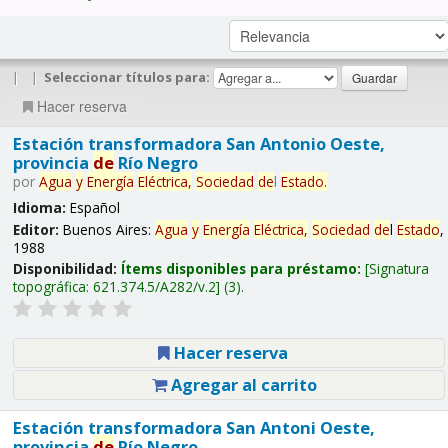
|
|
Seleccionar títulos para:
Hacer reserva
Estación transformadora San Antonio Oeste,
provincia
de
Río Negro
por
Agua
y
Energía
Eléctrica,
Sociedad
de
l
Estado
.
Idioma:
Español
Editor:
Buenos Aires:
Agua
y
Energía
Eléctrica,
Sociedad
de
l
Estado
,
1988
Disponibilidad:
Ítems disponibles para préstamo:
Signatura
topográfica:
621.374.5/A282/v.2
(3).
Hacer reserva
Agregar al carrito
Estación transformadora San Antoni Oeste,
provincia
de
Río Negro