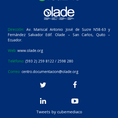
Dirección:
Av. Mariscal Antonio José de Sucre N58-63 y
Fernández Salvador Edif. Olade – San Carlos, Quito –
Ecuador.
Web:
www.olade.org
Teléfono:
(593 2) 259 8122 / 2598 280
Correo:
centro.documentacion@olade.org
Tweets by cubemediaco