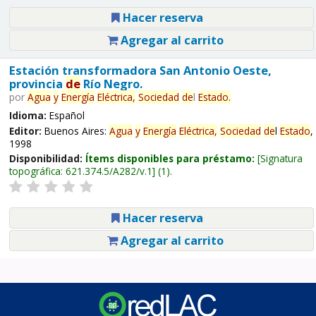
Hacer reserva
Agregar al carrito
Estación transformadora San Antonio Oeste,
provincia
de
Río Negro.
por
Agua
y
Energía
Eléctrica,
Sociedad
de
l
Estado
.
Idioma:
Español
Editor:
Buenos Aires:
Agua
y
Energía
Eléctrica,
Sociedad
de
l
Estado
,
1998
Disponibilidad:
Ítems disponibles para préstamo:
Signatura
topográfica:
621.374.5/A282/v.1
(1).
Hacer reserva
Agregar al carrito