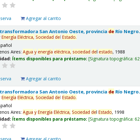
eserva
Agregar al carrito
 transformadora San Antonio Oeste, provincia
de
Río Negro
y
Energía
Eléctrica,
Sociedad
de
l
Estado
.
spañol
enos Aires:
Agua
y
energía
eléctrica,
sociedad
de
l
estado
, 1988
lidad:
Ítems disponibles para préstamo:
Signatura topográfica:
62
eserva
Agregar al carrito
 transformadora San Antonio Oeste, provincia
de
Río Negro
y
Energía
Eléctrica,
Sociedad
de
l
Estado
.
spañol
enos Aires:
Agua
y
Energía
Eléctrica,
Sociedad
de
l
Estado
, 1998
lidad:
Ítems disponibles para préstamo:
Signatura topográfica:
62
eserva
Agregar al carrito