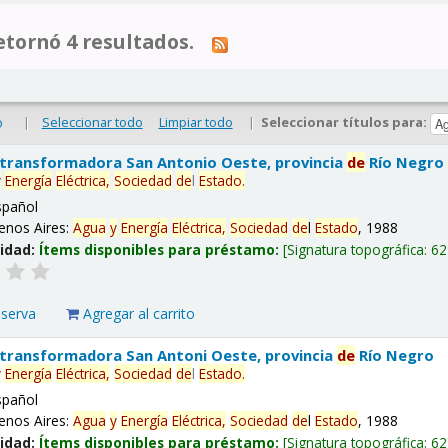
tornó 4 resultados.
|
Seleccionar todo
Limpiar todo
|
Seleccionar títulos para:
o
 transformadora San Antonio Oeste, provincia
de
Río Negro
y
Energía
Eléctrica,
Sociedad
de
l
Estado
.
spañol
enos Aires:
Agua
y
Energía
Eléctrica,
Sociedad
de
l
Estado
, 1988
lidad:
Ítems disponibles para préstamo:
Signatura topográfica:
62
eserva
Agregar al carrito
 transformadora San Antoni Oeste, provincia
de
Río Negro
y
Energía
Eléctrica,
Sociedad
de
l
Estado
.
spañol
enos Aires:
Agua
y
Energía
Eléctrica,
Sociedad
de
l
Estado
, 1988
lidad:
Ítems disponibles para préstamo:
Signatura topográfica:
62