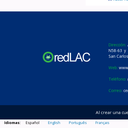
Dirección:
A
N58-63 y 
San Carlos
Web:
www.
Teléfono:
Correo:
ce
Al crear una cu
Idiomas:
Español
English
Português
Français