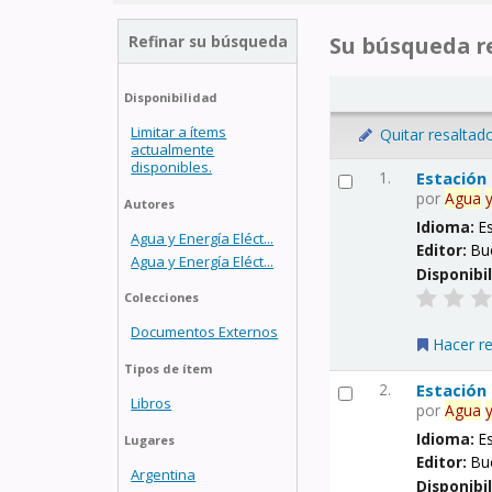
Refinar su búsqueda
Su búsqueda re
Disponibilidad
Limitar a ítems
Quitar resaltad
actualmente
disponibles.
1.
Estación
por
Agua
Autores
Idioma:
E
Agua y Energía Eléct...
Editor:
Bu
Agua y Energía Eléct...
Disponibi
Colecciones
Documentos Externos
Hacer r
Tipos de ítem
2.
Estación
Libros
por
Agua
Idioma:
E
Lugares
Editor:
Bu
Argentina
Disponibi