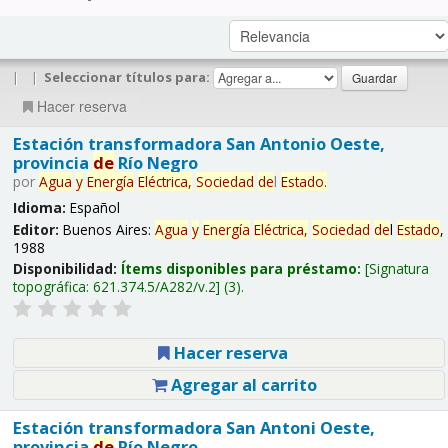
|
|
Seleccionar títulos para:
Hacer reserva
Estación transformadora San Antonio Oeste,
provincia
de
Río Negro
por
Agua
y
Energía
Eléctrica,
Sociedad
de
l
Estado
.
Idioma:
Español
Editor:
Buenos Aires:
Agua
y
Energía
Eléctrica,
Sociedad
de
l
Estado
,
1988
Disponibilidad:
Ítems disponibles para préstamo:
Signatura
topográfica:
621.374.5/A282/v.2
(3).
Hacer reserva
Agregar al carrito
Estación transformadora San Antoni Oeste,
provincia
de
Río Negro