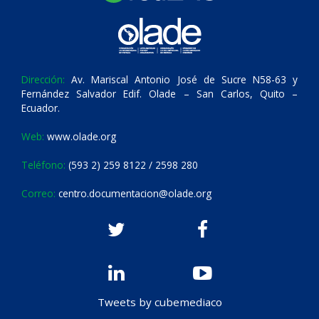
Dirección:
Av. Mariscal Antonio José de Sucre N58-63 y
Fernández Salvador Edif. Olade – San Carlos, Quito –
Ecuador.
Web:
www.olade.org
Teléfono:
(593 2) 259 8122 / 2598 280
Correo:
centro.documentacion@olade.org
Tweets by cubemediaco