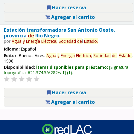
Hacer reserva
Agregar al carrito
Estación transformadora San Antonio Oeste,
provincia
de
Río Negro.
por
Agua
y
Energía
Eléctrica,
Sociedad
de
l
Estado
.
Idioma:
Español
Editor:
Buenos Aires:
Agua
y
Energía
Eléctrica,
Sociedad
de
l
Estado
,
1998
Disponibilidad:
Ítems disponibles para préstamo:
Signatura
topográfica:
621.374.5/A282/v.1
(1).
Hacer reserva
Agregar al carrito