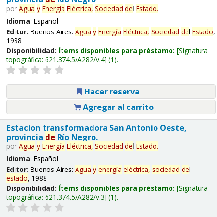
por
Agua
y
Energía
Eléctrica,
Sociedad
de
l
Estado
.
Idioma:
Español
Editor:
Buenos Aires:
Agua
y
Energía
Eléctrica,
Sociedad
de
l
Estado
,
1988
Disponibilidad:
Ítems disponibles para préstamo:
Signatura
topográfica:
621.374.5/A282/v.4
(1).
Hacer reserva
Agregar al carrito
Estacion transformadora San Antonio Oeste,
provincia
de
Río Negro.
por
Agua
y
Energía
Eléctrica,
Sociedad
de
l
Estado
.
Idioma:
Español
Editor:
Buenos Aires:
Agua
y
energía
eléctrica,
sociedad
de
l
estado
, 1988
Disponibilidad:
Ítems disponibles para préstamo:
Signatura
topográfica:
621.374.5/A282/v.3
(1).