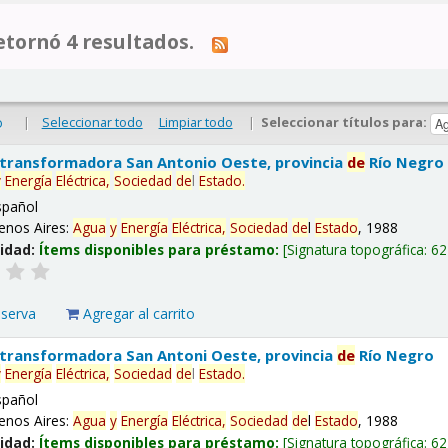
tornó 4 resultados.
|
Seleccionar todo
Limpiar todo
|
Seleccionar títulos para:
o
 transformadora San Antonio Oeste, provincia
de
Río Negro
y
Energía
Eléctrica,
Sociedad
de
l
Estado
.
spañol
enos Aires:
Agua
y
Energía
Eléctrica,
Sociedad
de
l
Estado
, 1988
lidad:
Ítems disponibles para préstamo:
Signatura topográfica:
62
eserva
Agregar al carrito
 transformadora San Antoni Oeste, provincia
de
Río Negro
y
Energía
Eléctrica,
Sociedad
de
l
Estado
.
spañol
enos Aires:
Agua
y
Energía
Eléctrica,
Sociedad
de
l
Estado
, 1988
lidad:
Ítems disponibles para préstamo:
Signatura topográfica:
62