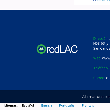
Dirección:
A
N58-63 y 
San Carlos
Web:
www.
Teléfono:
Correo:
ce
Al crear una cu
Idiomas:
Español
English
Português
Français