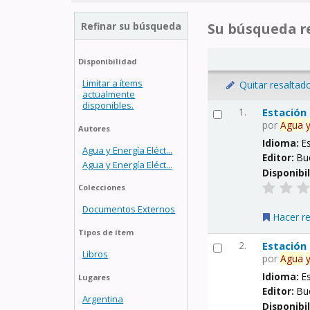
Refinar su búsqueda
Su búsqueda re
Disponibilidad
Limitar a ítems
Quitar resaltad
actualmente
disponibles.
1.
Estación
por
Agua
Autores
Idioma:
E
Agua y Energía Eléct...
Editor:
Bu
Agua y Energía Eléct...
Disponibi
Colecciones
Documentos Externos
Hacer r
Tipos de ítem
2.
Estación
Libros
por
Agua
Idioma:
E
Lugares
Editor:
Bu
Argentina
Disponibi