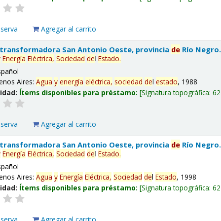
eserva
Agregar al carrito
 transformadora San Antonio Oeste, provincia
de
Río Negro
y
Energía
Eléctrica,
Sociedad
de
l
Estado
.
spañol
enos Aires:
Agua
y
energía
eléctrica,
sociedad
de
l
estado
, 1988
lidad:
Ítems disponibles para préstamo:
Signatura topográfica:
62
eserva
Agregar al carrito
 transformadora San Antonio Oeste, provincia
de
Río Negro
y
Energía
Eléctrica,
Sociedad
de
l
Estado
.
spañol
enos Aires:
Agua
y
Energía
Eléctrica,
Sociedad
de
l
Estado
, 1998
lidad:
Ítems disponibles para préstamo:
Signatura topográfica:
62
eserva
Agregar al carrito