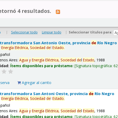
tornó 4 resultados.
|
Seleccionar todo
Limpiar todo
|
Seleccionar títulos para:
o
 transformadora San Antonio Oeste, provincia
de
Río Negro
y
Energía
Eléctrica,
Sociedad
de
l
Estado
.
spañol
enos Aires:
Agua
y
Energía
Eléctrica,
Sociedad
de
l
Estado
, 1988
lidad:
Ítems disponibles para préstamo:
Signatura topográfica:
62
eserva
Agregar al carrito
 transformadora San Antoni Oeste, provincia
de
Río Negro
y
Energía
Eléctrica,
Sociedad
de
l
Estado
.
spañol
enos Aires:
Agua
y
Energía
Eléctrica,
Sociedad
de
l
Estado
, 1988
lidad:
Ítems disponibles para préstamo:
Signatura topográfica:
62