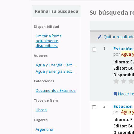
Refinar su búsqueda
Su búsqueda re
Disponibilidad
Limitar a ítems
Quitar resaltad
actualmente
disponibles.
1.
Estación
por
Agua
Autores
Idioma:
E
Agua y Energía Eléct...
Editor:
Bu
Agua y Energía Eléct...
Disponibi
Colecciones
Documentos Externos
Hacer r
Tipos de ítem
2.
Estación
Libros
por
Agua
Idioma:
E
Lugares
Editor:
Bu
Argentina
Disponibi