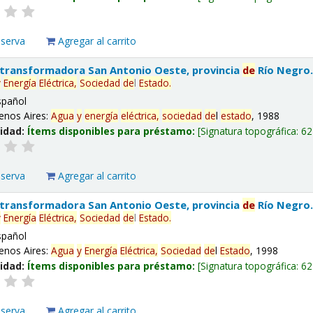
eserva
Agregar al carrito
 transformadora San Antonio Oeste, provincia
de
Río Negro
y
Energía
Eléctrica,
Sociedad
de
l
Estado
.
spañol
enos Aires:
Agua
y
energía
eléctrica,
sociedad
de
l
estado
, 1988
lidad:
Ítems disponibles para préstamo:
Signatura topográfica:
62
eserva
Agregar al carrito
 transformadora San Antonio Oeste, provincia
de
Río Negro
y
Energía
Eléctrica,
Sociedad
de
l
Estado
.
spañol
enos Aires:
Agua
y
Energía
Eléctrica,
Sociedad
de
l
Estado
, 1998
lidad:
Ítems disponibles para préstamo:
Signatura topográfica:
62
eserva
Agregar al carrito