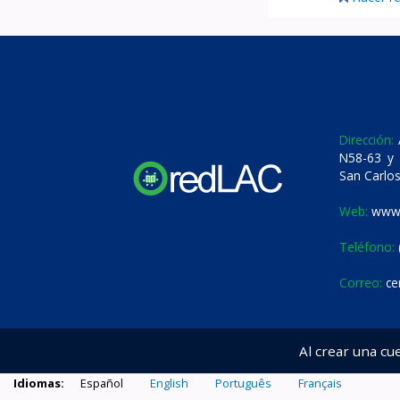
Dirección:
A
N58-63 y 
San Carlos
Web:
www.
Teléfono:
Correo:
ce
Al crear una cu
Idiomas:
Español
English
Português
Français