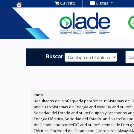
Carrito
Listas
Centro de
Documentación
OLADE -
Buscar
Inicio
›
Resultados de la búsqueda para 'ccl=su:"Sistemas de E
and su-to:Sistemas de Energía and itype:BK and su-to:Si
Sociedad del Estado and su-to:Equipos y Accesorios and
Energía Eléctrica, Sociedad del Estado. and su-to:Equipo
del Estado and ccode:EXT and su-to:Sistemas de Energía
Eléctrica, Sociedad del Estado and ( (allrecords,AlwaysMa