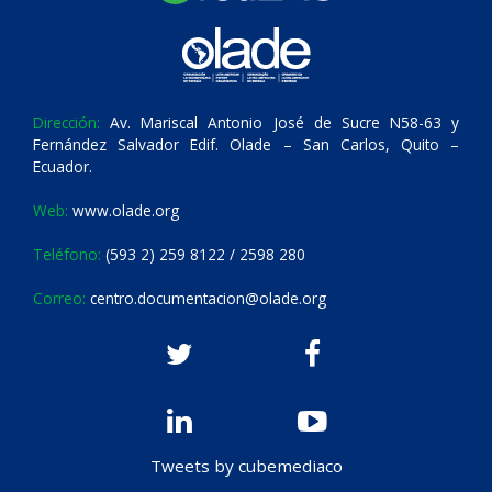
Dirección:
Av. Mariscal Antonio José de Sucre N58-63 y
Fernández Salvador Edif. Olade – San Carlos, Quito –
Ecuador.
Web:
www.olade.org
Teléfono:
(593 2) 259 8122 / 2598 280
Correo:
centro.documentacion@olade.org
Tweets by cubemediaco