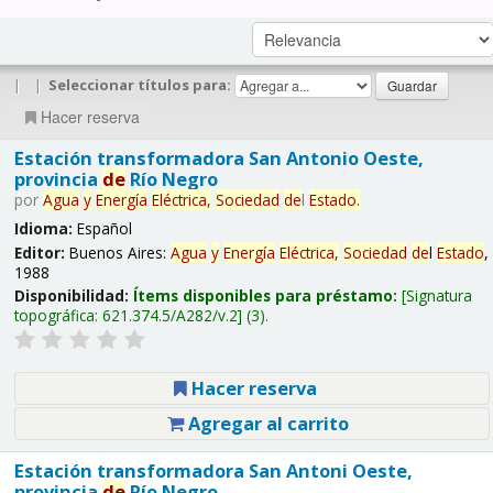
|
|
Seleccionar títulos para:
Hacer reserva
Estación transformadora San Antonio Oeste,
provincia
de
Río Negro
por
Agua
y
Energía
Eléctrica,
Sociedad
de
l
Estado
.
Idioma:
Español
Editor:
Buenos Aires:
Agua
y
Energía
Eléctrica,
Sociedad
de
l
Estado
,
1988
Disponibilidad:
Ítems disponibles para préstamo:
Signatura
topográfica:
621.374.5/A282/v.2
(3).
Hacer reserva
Agregar al carrito
Estación transformadora San Antoni Oeste,
provincia
de
Río Negro