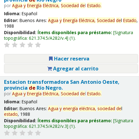
por
Agua
y
Energía
Eléctrica,
Sociedad
de
l
Estado
.
Idioma:
Español
Editor:
Buenos Aires:
Agua
y
Energía
Eléctrica,
Sociedad
de
l
Estado
,
1988
Disponibilidad:
Ítems disponibles para préstamo:
Signatura
topográfica:
621.374.5/A282/v.4
(1).
Hacer reserva
Agregar al carrito
Estacion transformadora San Antonio Oeste,
provincia
de
Río Negro.
por
Agua
y
Energía
Eléctrica,
Sociedad
de
l
Estado
.
Idioma:
Español
Editor:
Buenos Aires:
Agua
y
energía
eléctrica,
sociedad
de
l
estado
, 1988
Disponibilidad:
Ítems disponibles para préstamo:
Signatura
topográfica:
621.374.5/A282/v.3
(1).