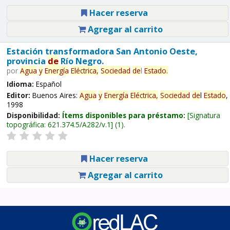
Hacer reserva
Agregar al carrito
Estación transformadora San Antonio Oeste,
provincia
de
Río Negro.
por
Agua
y
Energía
Eléctrica,
Sociedad
de
l
Estado
.
Idioma:
Español
Editor:
Buenos Aires:
Agua
y
Energía
Eléctrica,
Sociedad
de
l
Estado
,
1998
Disponibilidad:
Ítems disponibles para préstamo:
Signatura
topográfica:
621.374.5/A282/v.1
(1).
Hacer reserva
Agregar al carrito