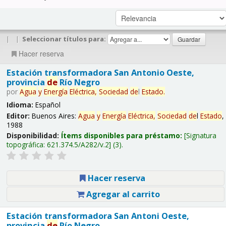
|
|
Seleccionar títulos para:
Hacer reserva
Estación transformadora San Antonio Oeste,
provincia
de
Río Negro
por
Agua
y
Energía
Eléctrica,
Sociedad
de
l
Estado
.
Idioma:
Español
Editor:
Buenos Aires:
Agua
y
Energía
Eléctrica,
Sociedad
de
l
Estado
,
1988
Disponibilidad:
Ítems disponibles para préstamo:
Signatura
topográfica:
621.374.5/A282/v.2
(3).
Hacer reserva
Agregar al carrito
Estación transformadora San Antoni Oeste,
provincia
de
Río Negro