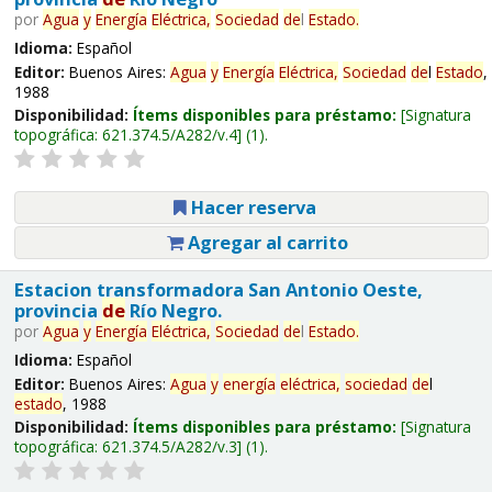
por
Agua
y
Energía
Eléctrica,
Sociedad
de
l
Estado
.
Idioma:
Español
Editor:
Buenos Aires:
Agua
y
Energía
Eléctrica,
Sociedad
de
l
Estado
,
1988
Disponibilidad:
Ítems disponibles para préstamo:
Signatura
topográfica:
621.374.5/A282/v.4
(1).
Hacer reserva
Agregar al carrito
Estacion transformadora San Antonio Oeste,
provincia
de
Río Negro.
por
Agua
y
Energía
Eléctrica,
Sociedad
de
l
Estado
.
Idioma:
Español
Editor:
Buenos Aires:
Agua
y
energía
eléctrica,
sociedad
de
l
estado
, 1988
Disponibilidad:
Ítems disponibles para préstamo:
Signatura
topográfica:
621.374.5/A282/v.3
(1).