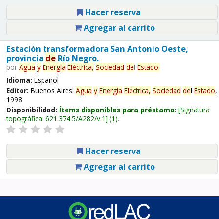
Hacer reserva
Agregar al carrito
Estación transformadora San Antonio Oeste,
provincia
de
Río Negro.
por
Agua
y
Energía
Eléctrica,
Sociedad
de
l
Estado
.
Idioma:
Español
Editor:
Buenos Aires:
Agua
y
Energía
Eléctrica,
Sociedad
de
l
Estado
,
1998
Disponibilidad:
Ítems disponibles para préstamo:
Signatura
topográfica:
621.374.5/A282/v.1
(1).
Hacer reserva
Agregar al carrito