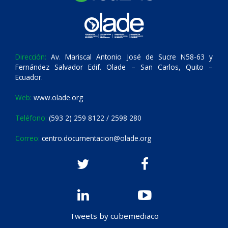
Dirección:
Av. Mariscal Antonio José de Sucre N58-63 y
Fernández Salvador Edif. Olade – San Carlos, Quito –
Ecuador.
Web:
www.olade.org
Teléfono:
(593 2) 259 8122 / 2598 280
Correo:
centro.documentacion@olade.org
Tweets by cubemediaco