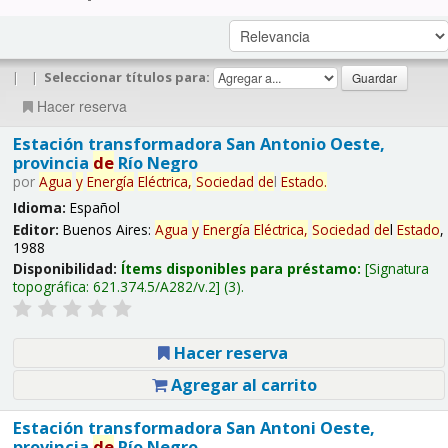
|
|
Seleccionar títulos para:
Hacer reserva
Estación transformadora San Antonio Oeste,
provincia
de
Río Negro
por
Agua
y
Energía
Eléctrica,
Sociedad
de
l
Estado
.
Idioma:
Español
Editor:
Buenos Aires:
Agua
y
Energía
Eléctrica,
Sociedad
de
l
Estado
,
1988
Disponibilidad:
Ítems disponibles para préstamo:
Signatura
topográfica:
621.374.5/A282/v.2
(3).
Hacer reserva
Agregar al carrito
Estación transformadora San Antoni Oeste,
provincia
de
Río Negro