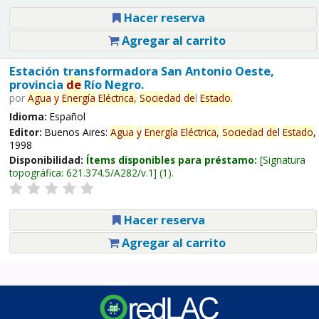
Hacer reserva
Agregar al carrito
Estación transformadora San Antonio Oeste,
provincia
de
Río Negro.
por
Agua
y
Energía
Eléctrica,
Sociedad
de
l
Estado
.
Idioma:
Español
Editor:
Buenos Aires:
Agua
y
Energía
Eléctrica,
Sociedad
de
l
Estado
,
1998
Disponibilidad:
Ítems disponibles para préstamo:
Signatura
topográfica:
621.374.5/A282/v.1
(1).
Hacer reserva
Agregar al carrito