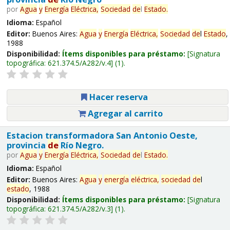
por
Agua
y
Energía
Eléctrica,
Sociedad
de
l
Estado
.
Idioma:
Español
Editor:
Buenos Aires:
Agua
y
Energía
Eléctrica,
Sociedad
de
l
Estado
,
1988
Disponibilidad:
Ítems disponibles para préstamo:
Signatura
topográfica:
621.374.5/A282/v.4
(1).
Hacer reserva
Agregar al carrito
Estacion transformadora San Antonio Oeste,
provincia
de
Río Negro.
por
Agua
y
Energía
Eléctrica,
Sociedad
de
l
Estado
.
Idioma:
Español
Editor:
Buenos Aires:
Agua
y
energía
eléctrica,
sociedad
de
l
estado
, 1988
Disponibilidad:
Ítems disponibles para préstamo:
Signatura
topográfica:
621.374.5/A282/v.3
(1).