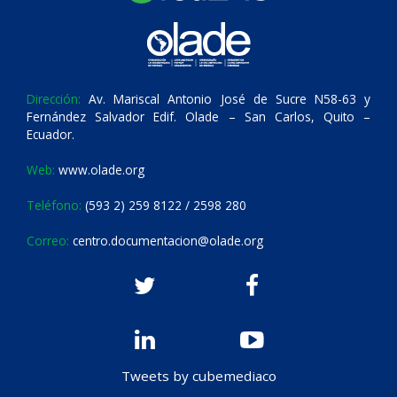
Dirección:
Av. Mariscal Antonio José de Sucre N58-63 y
Fernández Salvador Edif. Olade – San Carlos, Quito –
Ecuador.
Web:
www.olade.org
Teléfono:
(593 2) 259 8122 / 2598 280
Correo:
centro.documentacion@olade.org
Tweets by cubemediaco