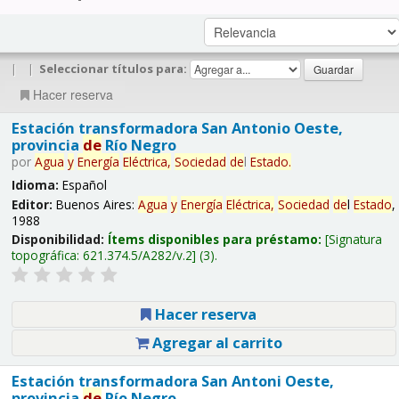
|
|
Seleccionar títulos para:
Hacer reserva
Estación transformadora San Antonio Oeste,
provincia
de
Río Negro
por
Agua
y
Energía
Eléctrica,
Sociedad
de
l
Estado
.
Idioma:
Español
Editor:
Buenos Aires:
Agua
y
Energía
Eléctrica,
Sociedad
de
l
Estado
,
1988
Disponibilidad:
Ítems disponibles para préstamo:
Signatura
topográfica:
621.374.5/A282/v.2
(3).
Hacer reserva
Agregar al carrito
Estación transformadora San Antoni Oeste,
provincia
de
Río Negro