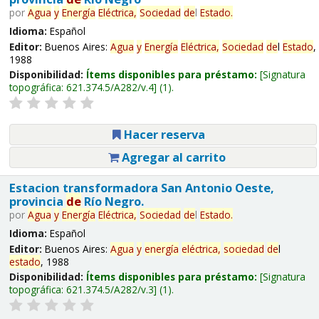
por
Agua
y
Energía
Eléctrica,
Sociedad
de
l
Estado
.
Idioma:
Español
Editor:
Buenos Aires:
Agua
y
Energía
Eléctrica,
Sociedad
de
l
Estado
,
1988
Disponibilidad:
Ítems disponibles para préstamo:
Signatura
topográfica:
621.374.5/A282/v.4
(1).
Hacer reserva
Agregar al carrito
Estacion transformadora San Antonio Oeste,
provincia
de
Río Negro.
por
Agua
y
Energía
Eléctrica,
Sociedad
de
l
Estado
.
Idioma:
Español
Editor:
Buenos Aires:
Agua
y
energía
eléctrica,
sociedad
de
l
estado
, 1988
Disponibilidad:
Ítems disponibles para préstamo:
Signatura
topográfica:
621.374.5/A282/v.3
(1).