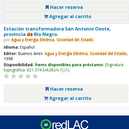
Hacer reserva
Agregar al carrito
Estación transformadora San Antonio Oeste,
provincia
de
Río Negro.
por
Agua
y
Energía
Eléctrica,
Sociedad
de
l
Estado
.
Idioma:
Español
Editor:
Buenos Aires:
Agua
y
Energía
Eléctrica,
Sociedad
de
l
Estado
,
1998
Disponibilidad:
Ítems disponibles para préstamo:
Signatura
topográfica:
621.374.5/A282/v.1
(1).
Hacer reserva
Agregar al carrito