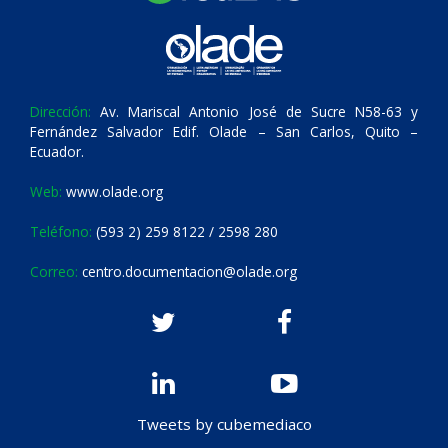
Dirección:
Av. Mariscal Antonio José de Sucre N58-63 y
Fernández Salvador Edif. Olade – San Carlos, Quito –
Ecuador.
Web:
www.olade.org
Teléfono:
(593 2) 259 8122 / 2598 280
Correo:
centro.documentacion@olade.org
Tweets by cubemediaco