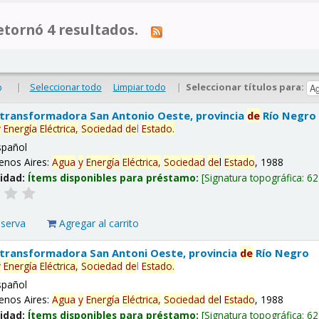
tornó 4 resultados.
|
Seleccionar todo
Limpiar todo
|
Seleccionar títulos para:
o
 transformadora San Antonio Oeste, provincia
de
Río Negro
y
Energía
Eléctrica,
Sociedad
de
l
Estado
.
spañol
enos Aires:
Agua
y
Energía
Eléctrica,
Sociedad
de
l
Estado
, 1988
lidad:
Ítems disponibles para préstamo:
Signatura topográfica:
62
eserva
Agregar al carrito
 transformadora San Antoni Oeste, provincia
de
Río Negro
y
Energía
Eléctrica,
Sociedad
de
l
Estado
.
spañol
enos Aires:
Agua
y
Energía
Eléctrica,
Sociedad
de
l
Estado
, 1988
lidad:
Ítems disponibles para préstamo:
Signatura topográfica:
62