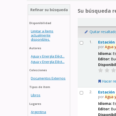
Refinar su búsqueda
Su búsqueda re
Disponibilidad
Limitar a ítems
Quitar resaltad
actualmente
disponibles.
1.
Estación
por
Agua
Autores
Idioma:
E
Agua y Energía Eléct...
Editor:
Bu
Agua y Energía Eléct...
Disponibi
Colecciones
Documentos Externos
Hacer r
Tipos de ítem
2.
Estación
Libros
por
Agua
Idioma:
E
Lugares
Editor:
Bu
Argentina
Disponibi