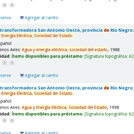
eserva
Agregar al carrito
 transformadora San Antonio Oeste, provincia
de
Río Negro
y
Energía
Eléctrica,
Sociedad
de
l
Estado
.
spañol
enos Aires:
Agua
y
energía
eléctrica,
sociedad
de
l
estado
, 1988
lidad:
Ítems disponibles para préstamo:
Signatura topográfica:
62
eserva
Agregar al carrito
 transformadora San Antonio Oeste, provincia
de
Río Negro
y
Energía
Eléctrica,
Sociedad
de
l
Estado
.
spañol
enos Aires:
Agua
y
Energía
Eléctrica,
Sociedad
de
l
Estado
, 1998
lidad:
Ítems disponibles para préstamo:
Signatura topográfica:
62
eserva
Agregar al carrito