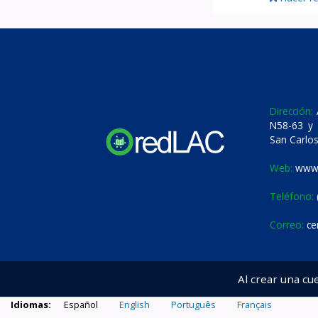
Dirección:
A
N58-63 y 
San Carlos
Web:
www.
Teléfono:
Correo:
ce
Al crear una cu
Idiomas:
Español
English
Português
Français