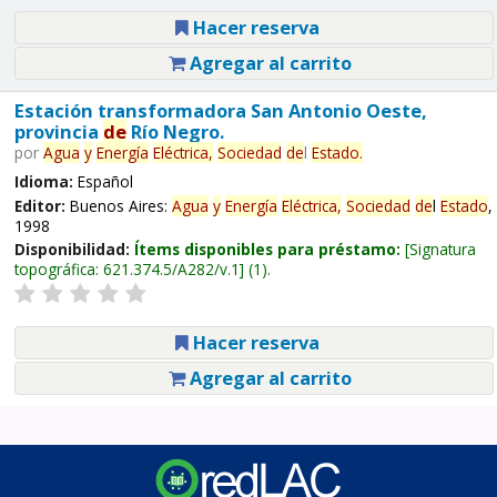
Hacer reserva
Agregar al carrito
Estación transformadora San Antonio Oeste,
provincia
de
Río Negro.
por
Agua
y
Energía
Eléctrica,
Sociedad
de
l
Estado
.
Idioma:
Español
Editor:
Buenos Aires:
Agua
y
Energía
Eléctrica,
Sociedad
de
l
Estado
,
1998
Disponibilidad:
Ítems disponibles para préstamo:
Signatura
topográfica:
621.374.5/A282/v.1
(1).
Hacer reserva
Agregar al carrito