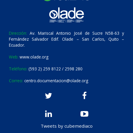
Dirección:
Av. Mariscal Antonio José de Sucre N58-63 y
Fernández Salvador Edif. Olade – San Carlos, Quito –
Ecuador.
Web:
www.olade.org
Teléfono:
(593 2) 259 8122 / 2598 280
Correo:
centro.documentacion@olade.org
Tweets by cubemediaco