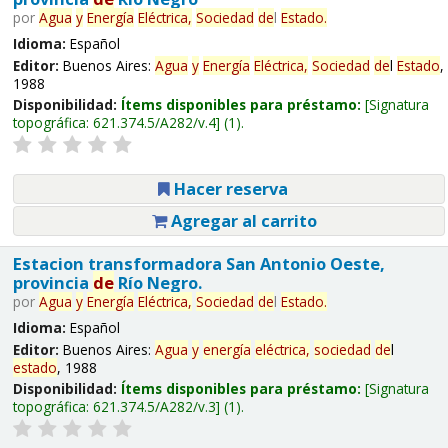
por
Agua
y
Energía
Eléctrica,
Sociedad
de
l
Estado
.
Idioma:
Español
Editor:
Buenos Aires:
Agua
y
Energía
Eléctrica,
Sociedad
de
l
Estado
,
1988
Disponibilidad:
Ítems disponibles para préstamo:
Signatura
topográfica:
621.374.5/A282/v.4
(1).
Hacer reserva
Agregar al carrito
Estacion transformadora San Antonio Oeste,
provincia
de
Río Negro.
por
Agua
y
Energía
Eléctrica,
Sociedad
de
l
Estado
.
Idioma:
Español
Editor:
Buenos Aires:
Agua
y
energía
eléctrica,
sociedad
de
l
estado
, 1988
Disponibilidad:
Ítems disponibles para préstamo:
Signatura
topográfica:
621.374.5/A282/v.3
(1).