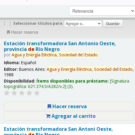
|
|
Seleccionar títulos para:
Hacer reserva
Estación transformadora San Antonio Oeste,
provincia
de
Río Negro
por
Agua
y
Energía
Eléctrica,
Sociedad
de
l
Estado
.
Idioma:
Español
Editor:
Buenos Aires:
Agua
y
Energía
Eléctrica,
Sociedad
de
l
Estado
,
1988
Disponibilidad:
Ítems disponibles para préstamo:
Signatura
topográfica:
621.374.5/A282/v.2
(3).
Hacer reserva
Agregar al carrito
Estación transformadora San Antoni Oeste,
provincia
de
Río Negro