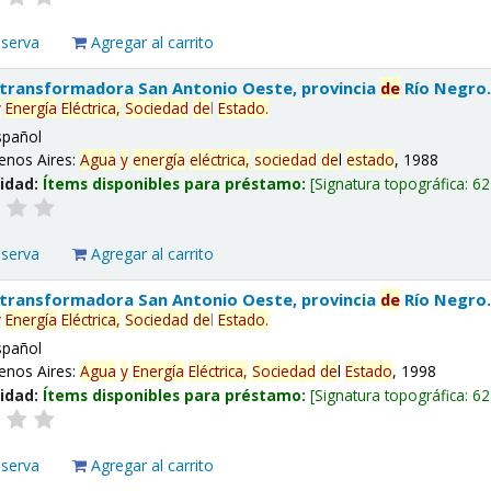
eserva
Agregar al carrito
 transformadora San Antonio Oeste, provincia
de
Río Negro
y
Energía
Eléctrica,
Sociedad
de
l
Estado
.
spañol
enos Aires:
Agua
y
energía
eléctrica,
sociedad
de
l
estado
, 1988
lidad:
Ítems disponibles para préstamo:
Signatura topográfica:
62
eserva
Agregar al carrito
 transformadora San Antonio Oeste, provincia
de
Río Negro
y
Energía
Eléctrica,
Sociedad
de
l
Estado
.
spañol
enos Aires:
Agua
y
Energía
Eléctrica,
Sociedad
de
l
Estado
, 1998
lidad:
Ítems disponibles para préstamo:
Signatura topográfica:
62
eserva
Agregar al carrito