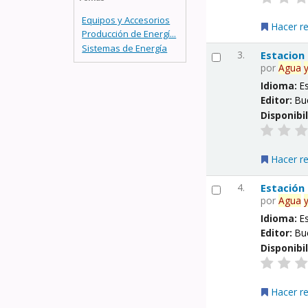
Equipos y Accesorios
Hacer r
Producción de Energí...
Sistemas de Energía
3.
Estacion
por
Agua
Idioma:
E
Editor:
Bu
Disponibi
Hacer r
4.
Estación
por
Agua
Idioma:
E
Editor:
Bu
Disponibi
Hacer r