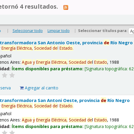
tornó 4 resultados.
|
Seleccionar todo
Limpiar todo
|
Seleccionar títulos para:
o
 transformadora San Antonio Oeste, provincia
de
Río Negro
y
Energía
Eléctrica,
Sociedad
de
l
Estado
.
spañol
enos Aires:
Agua
y
Energía
Eléctrica,
Sociedad
de
l
Estado
, 1988
lidad:
Ítems disponibles para préstamo:
Signatura topográfica:
62
eserva
Agregar al carrito
 transformadora San Antoni Oeste, provincia
de
Río Negro
y
Energía
Eléctrica,
Sociedad
de
l
Estado
.
spañol
enos Aires:
Agua
y
Energía
Eléctrica,
Sociedad
de
l
Estado
, 1988
lidad:
Ítems disponibles para préstamo:
Signatura topográfica:
62