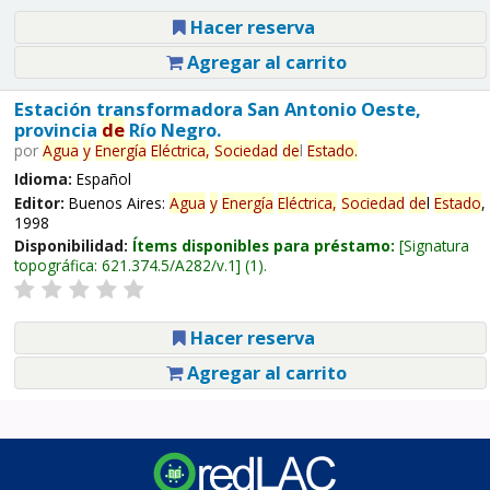
Hacer reserva
Agregar al carrito
Estación transformadora San Antonio Oeste,
provincia
de
Río Negro.
por
Agua
y
Energía
Eléctrica,
Sociedad
de
l
Estado
.
Idioma:
Español
Editor:
Buenos Aires:
Agua
y
Energía
Eléctrica,
Sociedad
de
l
Estado
,
1998
Disponibilidad:
Ítems disponibles para préstamo:
Signatura
topográfica:
621.374.5/A282/v.1
(1).
Hacer reserva
Agregar al carrito