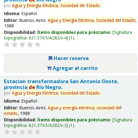
por
Agua
y
Energía
Eléctrica,
Sociedad
de
l
Estado
.
Idioma:
Español
Editor:
Buenos Aires:
Agua
y
Energía
Eléctrica,
Sociedad
de
l
Estado
,
1988
Disponibilidad:
Ítems disponibles para préstamo:
Signatura
topográfica:
621.374.5/A282/v.4
(1).
Hacer reserva
Agregar al carrito
Estacion transformadora San Antonio Oeste,
provincia
de
Río Negro.
por
Agua
y
Energía
Eléctrica,
Sociedad
de
l
Estado
.
Idioma:
Español
Editor:
Buenos Aires:
Agua
y
energía
eléctrica,
sociedad
de
l
estado
, 1988
Disponibilidad:
Ítems disponibles para préstamo:
Signatura
topográfica:
621.374.5/A282/v.3
(1).