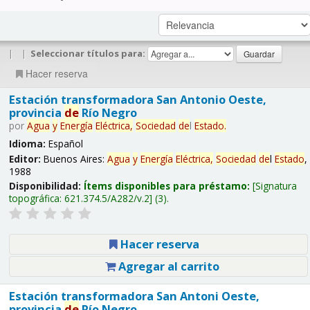
|
|
Seleccionar títulos para:
Hacer reserva
Estación transformadora San Antonio Oeste,
provincia
de
Río Negro
por
Agua
y
Energía
Eléctrica,
Sociedad
de
l
Estado
.
Idioma:
Español
Editor:
Buenos Aires:
Agua
y
Energía
Eléctrica,
Sociedad
de
l
Estado
,
1988
Disponibilidad:
Ítems disponibles para préstamo:
Signatura
topográfica:
621.374.5/A282/v.2
(3).
Hacer reserva
Agregar al carrito
Estación transformadora San Antoni Oeste,
provincia
de
Río Negro