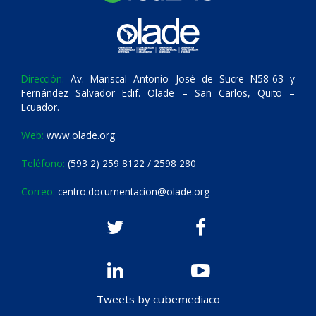
Dirección:
Av. Mariscal Antonio José de Sucre N58-63 y
Fernández Salvador Edif. Olade – San Carlos, Quito –
Ecuador.
Web:
www.olade.org
Teléfono:
(593 2) 259 8122 / 2598 280
Correo:
centro.documentacion@olade.org
Tweets by cubemediaco