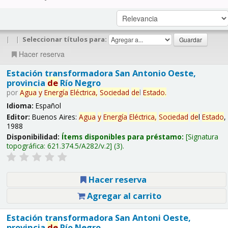
|
|
Seleccionar títulos para:
Hacer reserva
Estación transformadora San Antonio Oeste,
provincia
de
Río Negro
por
Agua
y
Energía
Eléctrica,
Sociedad
de
l
Estado
.
Idioma:
Español
Editor:
Buenos Aires:
Agua
y
Energía
Eléctrica,
Sociedad
de
l
Estado
,
1988
Disponibilidad:
Ítems disponibles para préstamo:
Signatura
topográfica:
621.374.5/A282/v.2
(3).
Hacer reserva
Agregar al carrito
Estación transformadora San Antoni Oeste,
provincia
de
Río Negro