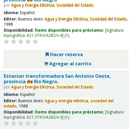
por
Agua
y
Energía
Eléctrica,
Sociedad
de
l
Estado
.
Idioma:
Español
Editor:
Buenos Aires:
Agua
y
Energía
Eléctrica,
Sociedad
de
l
Estado
,
1988
Disponibilidad:
Ítems disponibles para préstamo:
Signatura
topográfica:
621.374.5/A282/v.4
(1).
Hacer reserva
Agregar al carrito
Estacion transformadora San Antonio Oeste,
provincia
de
Río Negro.
por
Agua
y
Energía
Eléctrica,
Sociedad
de
l
Estado
.
Idioma:
Español
Editor:
Buenos Aires:
Agua
y
energía
eléctrica,
sociedad
de
l
estado
, 1988
Disponibilidad:
Ítems disponibles para préstamo:
Signatura
topográfica:
621.374.5/A282/v.3
(1).