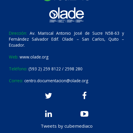
Dirección:
Av. Mariscal Antonio José de Sucre N58-63 y
Fernández Salvador Edif. Olade – San Carlos, Quito –
Ecuador.
Web:
www.olade.org
Teléfono:
(593 2) 259 8122 / 2598 280
Correo:
centro.documentacion@olade.org
Tweets by cubemediaco