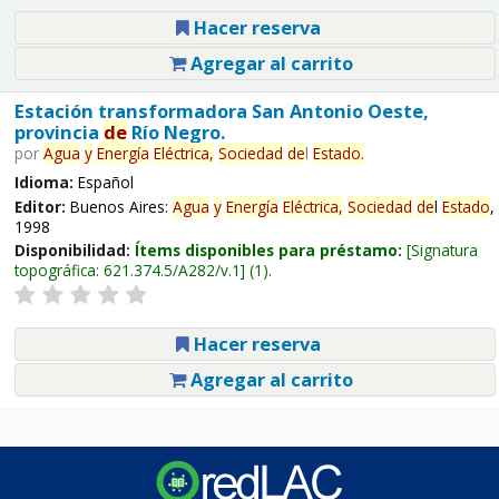
Hacer reserva
Agregar al carrito
Estación transformadora San Antonio Oeste,
provincia
de
Río Negro.
por
Agua
y
Energía
Eléctrica,
Sociedad
de
l
Estado
.
Idioma:
Español
Editor:
Buenos Aires:
Agua
y
Energía
Eléctrica,
Sociedad
de
l
Estado
,
1998
Disponibilidad:
Ítems disponibles para préstamo:
Signatura
topográfica:
621.374.5/A282/v.1
(1).
Hacer reserva
Agregar al carrito