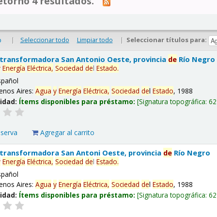
tornó 4 resultados.
|
Seleccionar todo
Limpiar todo
|
Seleccionar títulos para:
o
 transformadora San Antonio Oeste, provincia
de
Río Negro
y
Energía
Eléctrica,
Sociedad
de
l
Estado
.
spañol
enos Aires:
Agua
y
Energía
Eléctrica,
Sociedad
de
l
Estado
, 1988
lidad:
Ítems disponibles para préstamo:
Signatura topográfica:
62
eserva
Agregar al carrito
 transformadora San Antoni Oeste, provincia
de
Río Negro
y
Energía
Eléctrica,
Sociedad
de
l
Estado
.
spañol
enos Aires:
Agua
y
Energía
Eléctrica,
Sociedad
de
l
Estado
, 1988
lidad:
Ítems disponibles para préstamo:
Signatura topográfica:
62