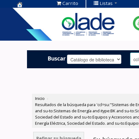
Carrito
Listas
Centro de
Documentación
OLADE -
Buscar
Inicio
›
Resultados de la búsqueda para 'ccl=su:"Sistemas de E
and su-to:Sistemas de Energía and itype:BK and su-to:Si
Sociedad del Estado and su-to:Equipos y Accesorios and
Energía Eléctrica, Sociedad del Estado. and su-to:Equi
Refinar su búsqueda