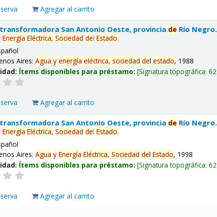
eserva
Agregar al carrito
 transformadora San Antonio Oeste, provincia
de
Río Negro
y
Energía
Eléctrica,
Sociedad
de
l
Estado
.
spañol
enos Aires:
Agua
y
energía
eléctrica,
sociedad
de
l
estado
, 1988
lidad:
Ítems disponibles para préstamo:
Signatura topográfica:
62
eserva
Agregar al carrito
 transformadora San Antonio Oeste, provincia
de
Río Negro
y
Energía
Eléctrica,
Sociedad
de
l
Estado
.
spañol
enos Aires:
Agua
y
Energía
Eléctrica,
Sociedad
de
l
Estado
, 1998
lidad:
Ítems disponibles para préstamo:
Signatura topográfica:
62
eserva
Agregar al carrito