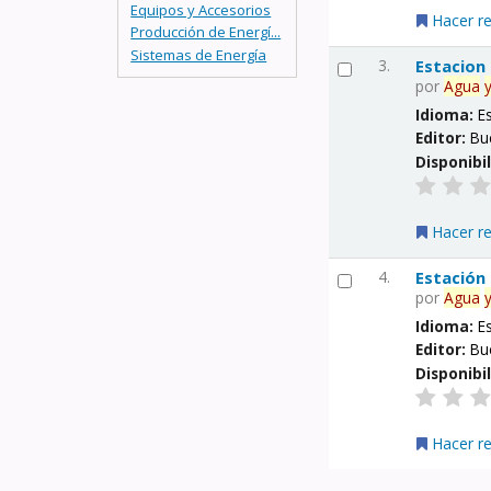
Equipos y Accesorios
Hacer r
Producción de Energí...
Sistemas de Energía
3.
Estacion
por
Agua
Idioma:
E
Editor:
Bu
Disponibi
Hacer r
4.
Estación
por
Agua
Idioma:
E
Editor:
Bu
Disponibi
Hacer r