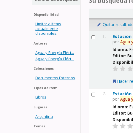
Su búsqueda re
Disponibilidad
Limitar a ítems
Quitar resaltad
actualmente
disponibles.
1.
Estación
por
Agua
Autores
Idioma:
E
Agua y Energía Eléct...
Editor:
Bu
Agua y Energía Eléct...
Disponibi
Colecciones
Documentos Externos
Hacer r
Tipos de ítem
2.
Estación
Libros
por
Agua
Idioma:
E
Lugares
Editor:
Bu
Argentina
Disponibi
Temas