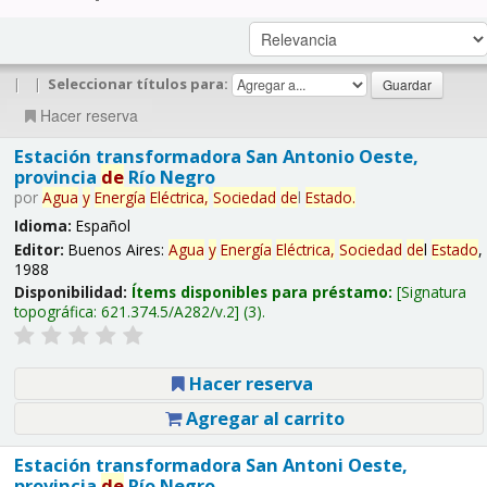
|
|
Seleccionar títulos para:
Hacer reserva
Estación transformadora San Antonio Oeste,
provincia
de
Río Negro
por
Agua
y
Energía
Eléctrica,
Sociedad
de
l
Estado
.
Idioma:
Español
Editor:
Buenos Aires:
Agua
y
Energía
Eléctrica,
Sociedad
de
l
Estado
,
1988
Disponibilidad:
Ítems disponibles para préstamo:
Signatura
topográfica:
621.374.5/A282/v.2
(3).
Hacer reserva
Agregar al carrito
Estación transformadora San Antoni Oeste,
provincia
de
Río Negro