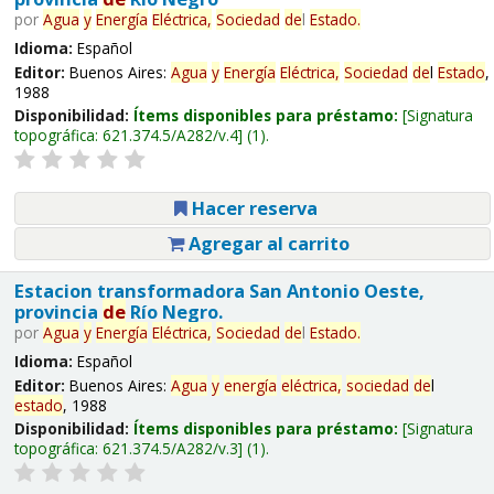
por
Agua
y
Energía
Eléctrica,
Sociedad
de
l
Estado
.
Idioma:
Español
Editor:
Buenos Aires:
Agua
y
Energía
Eléctrica,
Sociedad
de
l
Estado
,
1988
Disponibilidad:
Ítems disponibles para préstamo:
Signatura
topográfica:
621.374.5/A282/v.4
(1).
Hacer reserva
Agregar al carrito
Estacion transformadora San Antonio Oeste,
provincia
de
Río Negro.
por
Agua
y
Energía
Eléctrica,
Sociedad
de
l
Estado
.
Idioma:
Español
Editor:
Buenos Aires:
Agua
y
energía
eléctrica,
sociedad
de
l
estado
, 1988
Disponibilidad:
Ítems disponibles para préstamo:
Signatura
topográfica:
621.374.5/A282/v.3
(1).