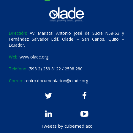
Dirección:
Av. Mariscal Antonio José de Sucre N58-63 y
Fernández Salvador Edif. Olade – San Carlos, Quito –
Ecuador.
Web:
www.olade.org
Teléfono:
(593 2) 259 8122 / 2598 280
Correo:
centro.documentacion@olade.org
Tweets by cubemediaco