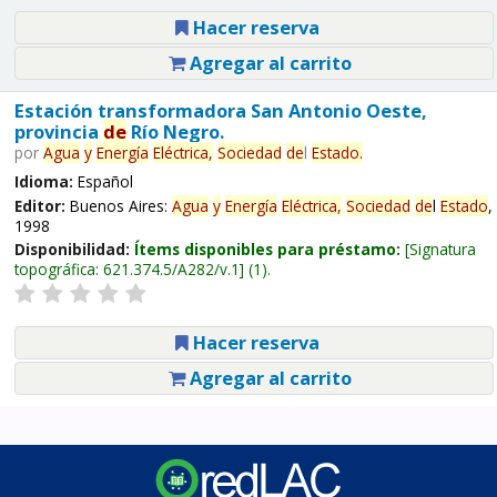
Hacer reserva
Agregar al carrito
Estación transformadora San Antonio Oeste,
provincia
de
Río Negro.
por
Agua
y
Energía
Eléctrica,
Sociedad
de
l
Estado
.
Idioma:
Español
Editor:
Buenos Aires:
Agua
y
Energía
Eléctrica,
Sociedad
de
l
Estado
,
1998
Disponibilidad:
Ítems disponibles para préstamo:
Signatura
topográfica:
621.374.5/A282/v.1
(1).
Hacer reserva
Agregar al carrito