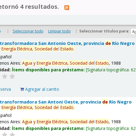
tornó 4 resultados.
|
Seleccionar todo
Limpiar todo
|
Seleccionar títulos para:
o
 transformadora San Antonio Oeste, provincia
de
Río Negro
y
Energía
Eléctrica,
Sociedad
de
l
Estado
.
spañol
enos Aires:
Agua
y
Energía
Eléctrica,
Sociedad
de
l
Estado
, 1988
lidad:
Ítems disponibles para préstamo:
Signatura topográfica:
62
eserva
Agregar al carrito
 transformadora San Antoni Oeste, provincia
de
Río Negro
y
Energía
Eléctrica,
Sociedad
de
l
Estado
.
spañol
enos Aires:
Agua
y
Energía
Eléctrica,
Sociedad
de
l
Estado
, 1988
lidad:
Ítems disponibles para préstamo:
Signatura topográfica:
62