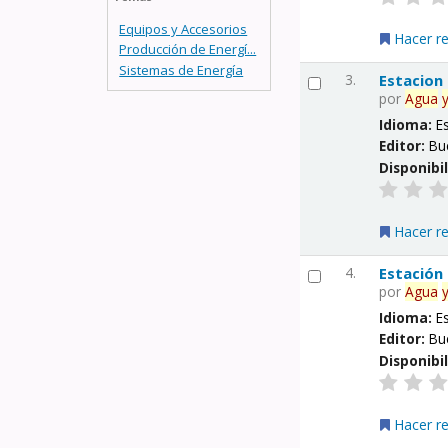
Equipos y Accesorios
Hacer r
Producción de Energí...
Sistemas de Energía
3.
Estacion
por
Agua
Idioma:
E
Editor:
Bu
Disponibi
Hacer r
4.
Estación
por
Agua
Idioma:
E
Editor:
Bu
Disponibi
Hacer r