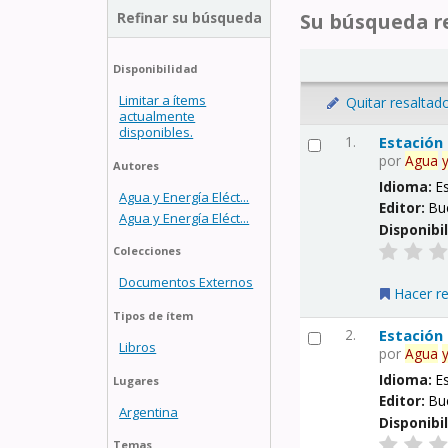
Refinar su búsqueda
Su búsqueda re
Disponibilidad
Limitar a ítems
Quitar resaltad
actualmente
disponibles.
1.
Estación
por
Agua
Autores
Idioma:
E
Agua y Energía Eléct...
Editor:
Bu
Agua y Energía Eléct...
Disponibi
Colecciones
Documentos Externos
Hacer r
Tipos de ítem
2.
Estación
Libros
por
Agua
Idioma:
E
Lugares
Editor:
Bu
Argentina
Disponibi
Temas