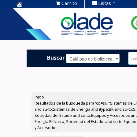
Carrito
Listas
Centro de
Documentación
OLADE -
Buscar
Inicio
›
Resultados de la búsqueda para 'ccl=su:"Sistemas de E
and su-to:Sistemas de Energía and itype:BK and su-to:Si
Sociedad del Estado and su-to:Equipos y Accesorios and
Energía Eléctrica, Sociedad del Estado. and su-to:Equi
y Accesorios'