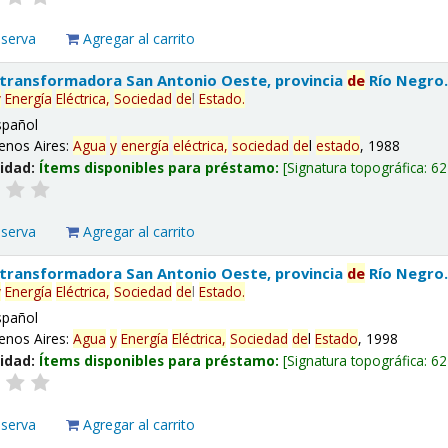
eserva
Agregar al carrito
 transformadora San Antonio Oeste, provincia
de
Río Negro
y
Energía
Eléctrica,
Sociedad
de
l
Estado
.
spañol
enos Aires:
Agua
y
energía
eléctrica,
sociedad
de
l
estado
, 1988
lidad:
Ítems disponibles para préstamo:
Signatura topográfica:
62
eserva
Agregar al carrito
 transformadora San Antonio Oeste, provincia
de
Río Negro
y
Energía
Eléctrica,
Sociedad
de
l
Estado
.
spañol
enos Aires:
Agua
y
Energía
Eléctrica,
Sociedad
de
l
Estado
, 1998
lidad:
Ítems disponibles para préstamo:
Signatura topográfica:
62
eserva
Agregar al carrito