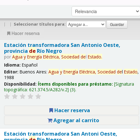
|
|
Seleccionar títulos para:
Hacer reserva
Estación transformadora San Antonio Oeste,
provincia
de
Río Negro
por
Agua
y
Energía
Eléctrica,
Sociedad
de
l
Estado
.
Idioma:
Español
Editor:
Buenos Aires:
Agua
y
Energía
Eléctrica,
Sociedad
de
l
Estado
,
1988
Disponibilidad:
Ítems disponibles para préstamo:
Signatura
topográfica:
621.374.5/A282/v.2
(3).
Hacer reserva
Agregar al carrito
Estación transformadora San Antoni Oeste,
provincia
de
Río Negro