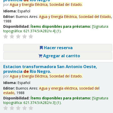
por
Agua
y
Energía
Eléctrica,
Sociedad
de
l
Estado
.
Idioma:
Español
Editor:
Buenos Aires:
Agua
y
Energía
Eléctrica,
Sociedad
de
l
Estado
,
1988
Disponibilidad:
Ítems disponibles para préstamo:
Signatura
topográfica:
621.374.5/A282/v.4
(1).
Hacer reserva
Agregar al carrito
Estacion transformadora San Antonio Oeste,
provincia
de
Río Negro.
por
Agua
y
Energía
Eléctrica,
Sociedad
de
l
Estado
.
Idioma:
Español
Editor:
Buenos Aires:
Agua
y
energía
eléctrica,
sociedad
de
l
estado
, 1988
Disponibilidad:
Ítems disponibles para préstamo:
Signatura
topográfica:
621.374.5/A282/v.3
(1).