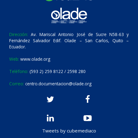
Dirección:
Av. Mariscal Antonio José de Sucre N58-63 y
Fernández Salvador Edif. Olade – San Carlos, Quito –
Ecuador.
Web:
www.olade.org
Teléfono:
(593 2) 259 8122 / 2598 280
Correo:
centro.documentacion@olade.org
Tweets by cubemediaco