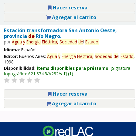
Hacer reserva
Agregar al carrito
Estación transformadora San Antonio Oeste,
provincia
de
Río Negro.
por
Agua
y
Energía
Eléctrica,
Sociedad
de
l
Estado
.
Idioma:
Español
Editor:
Buenos Aires:
Agua
y
Energía
Eléctrica,
Sociedad
de
l
Estado
,
1998
Disponibilidad:
Ítems disponibles para préstamo:
Signatura
topográfica:
621.374.5/A282/v.1
(1).
Hacer reserva
Agregar al carrito