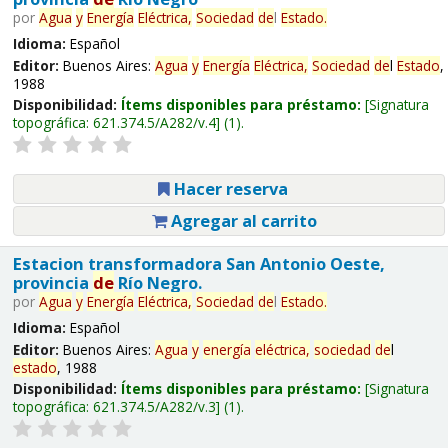
por
Agua
y
Energía
Eléctrica,
Sociedad
de
l
Estado
.
Idioma:
Español
Editor:
Buenos Aires:
Agua
y
Energía
Eléctrica,
Sociedad
de
l
Estado
,
1988
Disponibilidad:
Ítems disponibles para préstamo:
Signatura
topográfica:
621.374.5/A282/v.4
(1).
Hacer reserva
Agregar al carrito
Estacion transformadora San Antonio Oeste,
provincia
de
Río Negro.
por
Agua
y
Energía
Eléctrica,
Sociedad
de
l
Estado
.
Idioma:
Español
Editor:
Buenos Aires:
Agua
y
energía
eléctrica,
sociedad
de
l
estado
, 1988
Disponibilidad:
Ítems disponibles para préstamo:
Signatura
topográfica:
621.374.5/A282/v.3
(1).