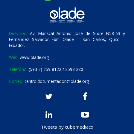
Dirección:
Av. Mariscal Antonio José de Sucre N58-63 y
Fernández Salvador Edif. Olade – San Carlos, Quito –
Ecuador.
Web:
www.olade.org
Teléfono:
(593 2) 259 8122 / 2598 280
Correo:
centro.documentacion@olade.org
Tweets by cubemediaco