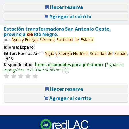
Hacer reserva
Agregar al carrito
Estación transformadora San Antonio Oeste,
provincia
de
Río Negro.
por
Agua
y
Energía
Eléctrica,
Sociedad
de
l
Estado
.
Idioma:
Español
Editor:
Buenos Aires:
Agua
y
Energía
Eléctrica,
Sociedad
de
l
Estado
,
1998
Disponibilidad:
Ítems disponibles para préstamo:
Signatura
topográfica:
621.374.5/A282/v.1
(1).
Hacer reserva
Agregar al carrito