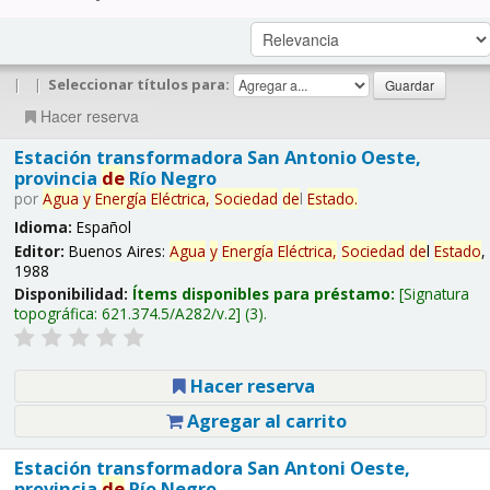
|
|
Seleccionar títulos para:
Hacer reserva
Estación transformadora San Antonio Oeste,
provincia
de
Río Negro
por
Agua
y
Energía
Eléctrica,
Sociedad
de
l
Estado
.
Idioma:
Español
Editor:
Buenos Aires:
Agua
y
Energía
Eléctrica,
Sociedad
de
l
Estado
,
1988
Disponibilidad:
Ítems disponibles para préstamo:
Signatura
topográfica:
621.374.5/A282/v.2
(3).
Hacer reserva
Agregar al carrito
Estación transformadora San Antoni Oeste,
provincia
de
Río Negro