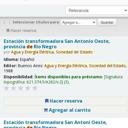
|
|
Seleccionar títulos para:
Hacer reserva
Estación transformadora San Antonio Oeste,
provincia
de
Río Negro
por
Agua
y
Energía
Eléctrica,
Sociedad
de
l
Estado
.
Idioma:
Español
Editor:
Buenos Aires:
Agua
y
Energía
Eléctrica,
Sociedad
de
l
Estado
,
1988
Disponibilidad:
Ítems disponibles para préstamo:
Signatura
topográfica:
621.374.5/A282/v.2
(3).
Hacer reserva
Agregar al carrito
Estación transformadora San Antoni Oeste,
provincia
de
Río Negro