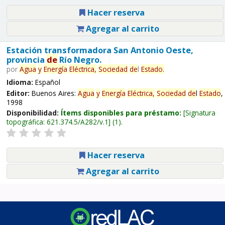
Hacer reserva
Agregar al carrito
Estación transformadora San Antonio Oeste,
provincia
de
Río Negro.
por
Agua
y
Energía
Eléctrica,
Sociedad
de
l
Estado
.
Idioma:
Español
Editor:
Buenos Aires:
Agua
y
Energía
Eléctrica,
Sociedad
de
l
Estado
,
1998
Disponibilidad:
Ítems disponibles para préstamo:
Signatura
topográfica:
621.374.5/A282/v.1
(1).
Hacer reserva
Agregar al carrito