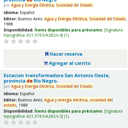
por
Agua
y
Energía
Eléctrica,
Sociedad
de
l
Estado
.
Idioma:
Español
Editor:
Buenos Aires:
Agua
y
Energía
Eléctrica,
Sociedad
de
l
Estado
,
1988
Disponibilidad:
Ítems disponibles para préstamo:
Signatura
topográfica:
621.374.5/A282/v.4
(1).
Hacer reserva
Agregar al carrito
Estacion transformadora San Antonio Oeste,
provincia
de
Río Negro.
por
Agua
y
Energía
Eléctrica,
Sociedad
de
l
Estado
.
Idioma:
Español
Editor:
Buenos Aires:
Agua
y
energía
eléctrica,
sociedad
de
l
estado
, 1988
Disponibilidad:
Ítems disponibles para préstamo:
Signatura
topográfica:
621.374.5/A282/v.3
(1).