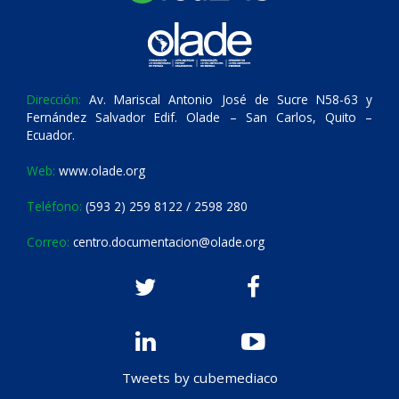
Dirección:
Av. Mariscal Antonio José de Sucre N58-63 y
Fernández Salvador Edif. Olade – San Carlos, Quito –
Ecuador.
Web:
www.olade.org
Teléfono:
(593 2) 259 8122 / 2598 280
Correo:
centro.documentacion@olade.org
Tweets by cubemediaco