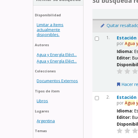
Su búsqueda re
Disponibilidad
Limitar a ítems
Quitar resaltad
actualmente
disponibles.
1.
Estación
por
Agua
Autores
Idioma:
E
Agua y Energía Eléct...
Editor:
Bu
Agua y Energía Eléct...
Disponibi
Colecciones
Documentos Externos
Hacer r
Tipos de ítem
2.
Estación
Libros
por
Agua
Idioma:
E
Lugares
Editor:
Bu
Argentina
Disponibi
Temas